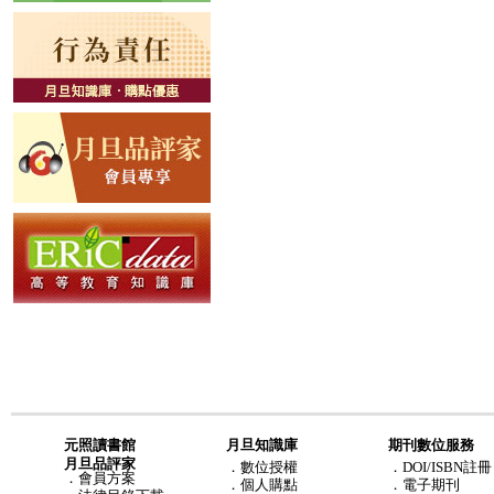
元照讀書館
月旦知識庫
期刊數位服務
月旦品評家
．
數位授權
．DOI/ISBN註冊
．
會員方案
．
個人購點
．電子期刊