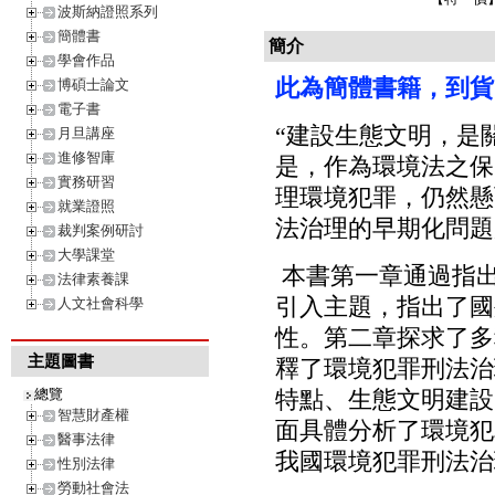
波斯納證照系列
簡體書
簡介
學會作品
此為簡體書籍，到貨時
博碩士論文
電子書
“建設生態文明，是
月旦講座
進修智庫
是，作為環境法之保
實務研習
理環境犯罪，仍然懸
就業證照
法治理的早期化問題
裁判案例研討
大學課堂
本書第一章通過指
法律素養課
引入主題，指出了國
人文社會科學
性。第二章探求了多
主題圖書
釋了環境犯罪刑法治
總覽
特點、生態文明建設
智慧財產權
面具體分析了環境犯
醫事法律
我國環境犯罪刑法治
性別法律
勞動社會法