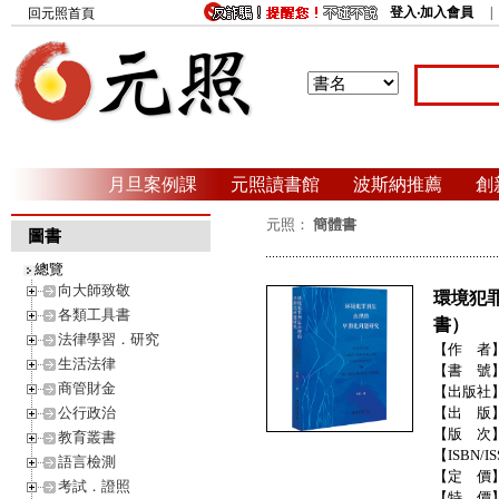
登入‧加入會員
回元照首頁
月旦案例課
元照讀書館
波斯納推薦
創
元照：
簡體書
圖書
總覽
向大師致敬
環境犯
各類工具書
書）
法律學習．研究
【作 者
生活法律
【書 號
商管財金
【出版社
公行政治
【出 版
【版 次
教育叢書
【ISBN/IS
語言檢測
【定 價
考試．證照
【特 價