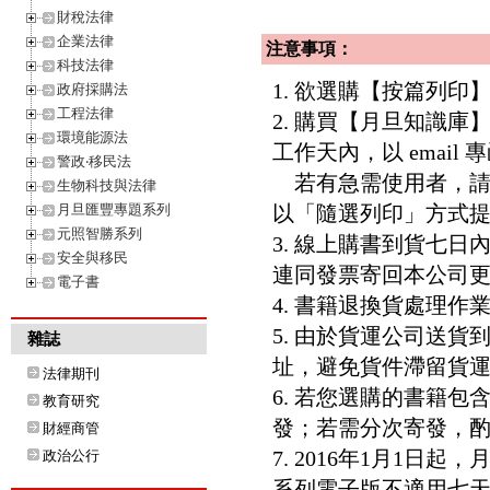
財稅法律
企業法律
注意事項：
科技法律
1. 欲選購【按篇列
政府採購法
工程法律
2. 購買【月旦知識
環境能源法
工作天內，以 email
警政‧移民法
若有急需使用者，請洽客服專
生物科技與法律
月旦匯豐專題系列
以「隨選列印」方式
元照智勝系列
3. 線上購書到貨七
安全與移民
連同發票寄回本公司
電子書
4. 書籍退換貨處理作業
5. 由於貨運公司送
雜誌
址，避免貨件滯留貨運
法律期刊
6. 若您選購的書籍
教育研究
發；若需分次寄發，酌收
財經商管
7. 2016年1月1
政治公行
系列電子版不適用七