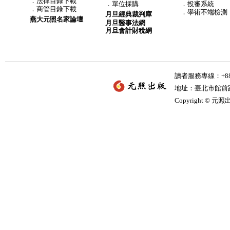
．
法律目錄下載
．
單位採購
．投審系統
．
商管目錄下載
．學術不端檢測
月旦經典裁判庫
燕大元照名家論壇
月旦醫事法網
月旦會計財稅網
讀者服務專線：+886-
地址：臺北市館前路2
Copyright © 元照