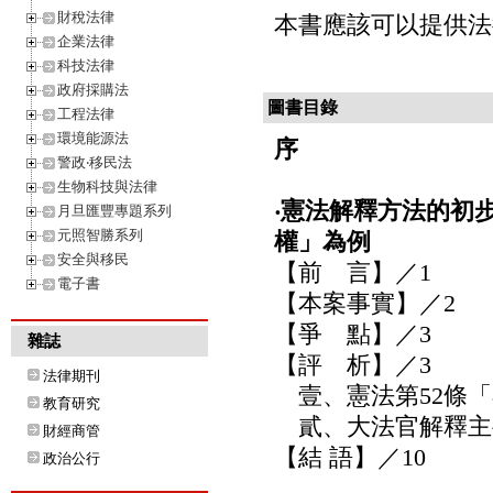
財稅法律
本書應該可以提供法
企業法律
科技法律
政府採購法
圖書目錄
工程法律
環境能源法
序
警政‧移民法
生物科技與法律
‧憲法解釋方法的初
月旦匯豐專題系列
元照智勝系列
權」為例
安全與移民
【前 言】／1
電子書
【本案事實】／2
【爭 點】／3
雜誌
【評 析】／3
法律期刊
壹、憲法第52條「
教育研究
貳、大法官解釋主
財經商管
【結 語】／10
政治公行