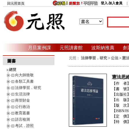
登入‧加入會員
回元照首頁
月旦案例課
元照讀書館
波斯納推薦
創
元照：
法律學習．研究
>
公法
>
憲
圖書
總覽
向大師致敬
憲法思
各類工具書
【作 者
法律學習．研究
【書 號
生活法律
【出版社
【出 版
商管財金
【版 次
公行政治
【ISBN/IS
教育叢書
【定 價
語言檢測
【特 價
考試．證照