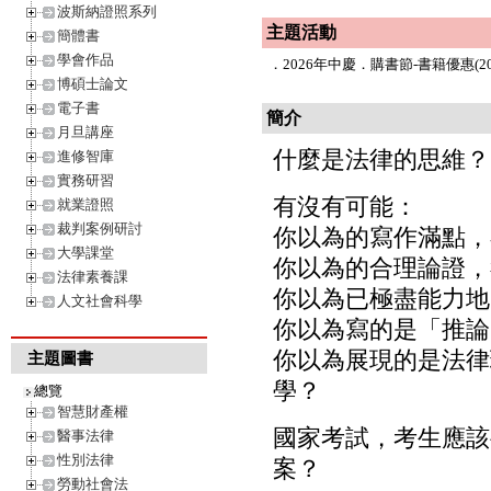
波斯納證照系列
主題活動
簡體書
學會作品
．
2026年中慶．購書節-書籍優惠(202
博碩士論文
電子書
簡介
月旦講座
什麼是法律的思維？
進修智庫
實務研習
有沒有可能：
就業證照
裁判案例研討
你以為的寫作滿點，
大學課堂
你以為的合理論證，
法律素養課
你以為已極盡能力地
人文社會科學
你以為寫的是「推論
你以為展現的是法律
主題圖書
學？
總覽
智慧財產權
國家考試，考生應該
醫事法律
性別法律
案？
勞動社會法