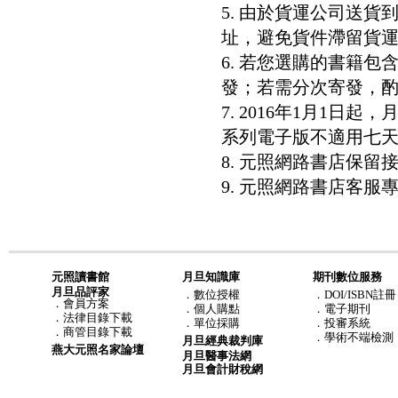
5. 由於貨運公司送
址，避免貨件滯留貨運
6. 若您選購的書籍
發；若需分次寄發，酌收
7. 2016年1月1
系列電子版不適用七
8. 元照網路書店保
9. 元照網路書店客服專線：8
元照讀書館
月旦知識庫
期刊數位服務
月旦品評家
．
數位授權
．DOI/ISBN註冊
．
會員方案
．
個人購點
．電子期刊
．
法律目錄下載
．
單位採購
．投審系統
．
商管目錄下載
．學術不端檢測
月旦經典裁判庫
燕大元照名家論壇
月旦醫事法網
月旦會計財稅網