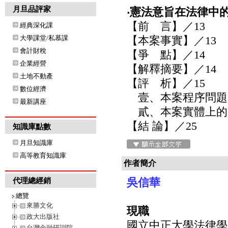
月旦品評家
‧憲法意旨在法律中的
【前 言】／13
經典深化課
大學課堂/私慕課
【本案事實】／13
會計財稅
【爭 點】／14
企業經營
【解釋摘要】／14
土地不動產
【評 析】／15
數位經濟
壹、本案程序問題的
最新講座
貳、本案實體上的「
【結 論】／25
知識庫點數
月旦知識庫
高等教育知識庫
作者簡介
吳信華
代理總經銷
總覽
來勝文化
現職
政大出版社
國立中正大學法律學
台灣金融研訓院