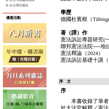
心理出版社
學歷
優惠活動
德國杜賓根（Tübin
著（譯）作
憲法訴訟專題研究(一
聯邦憲法法院──地位
憲法釋論（2024）
憲法訴訟基礎十講（2
序 文
序
本書收錄了筆者多
於大法官解釋／憲法