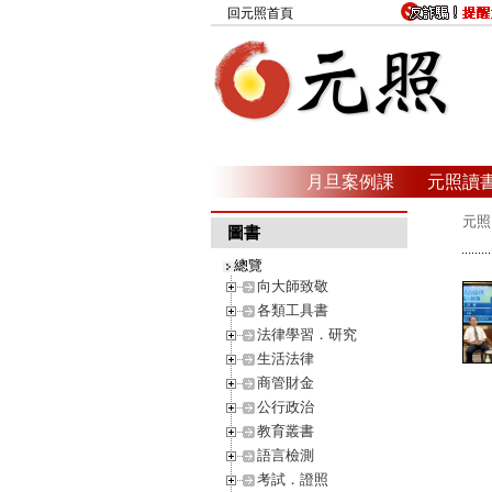
回元照首頁
月旦案例課
元照讀
元照
圖書
總覽
向大師致敬
各類工具書
法律學習．研究
生活法律
商管財金
公行政治
教育叢書
語言檢測
考試．證照