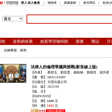
登入‧加入會員
|
購物車
|
購書服務
|
會員專區
|
會員Q
書館
波斯納推薦
創新學習咖啡館
購書
雜誌
月
：
法律學習．研究
法律人的倫理爭議與挑戰(影音線上版)
【作者】
蔡碧玉．劉宏恩．賴柏翰．曾昭愷．張升星
【書 號】
6K0216AM0
【出版社】
元照出版公司
【出 版】
2025/09
【版 次】
【ISBN/ISSN】
【定 價】
1500
元
【特 價】
1425
元
試聽
【前往觀看】