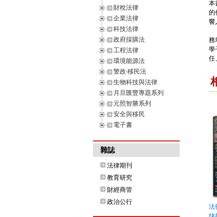
本
財稅法律
的
企業法律
響
科技法律
書
政府採購法
務
學
工程法律
任
環境能源法
警政‧移民法
生物科技與法律
月旦匯豐專題系列
元照智勝系列
安全與移民
電子書
雜誌
法律期刊
教育研究
財經商管
政治公行
法
抉