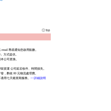
mail 專函通知您啟用點數。
列印」方式提供。
回本公司更換。
滯留貨運 公司延宕收件、時間損失。
，酌收 80 元物流處理費。
版不適用七天鑑賞期服務。
>>詳細說明