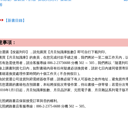
等
【新書目錄】
意事項：
. 欲選購【按篇列印】，請先購買【月旦知識庫點數】即可自行下載列印。
. 購買【月旦知識庫】的會員，在您完成付款手續之後，我們將於一至二個工作天內，以 e
有急需使用者，請洽客服專線 886-2-23756688 分機 502 ～ 505，我們將以「隨選
. 線上購書到貨七日內，如對書籍內容有任何疑慮必須換貨者，請於七日內連同發票寄
. 書籍退換貨處理作業時間約十個工作天 ( 不含例假日 )。
. 由於貨運公司送貨到府需經簽收手續，請務必留下有人可簽收之收件地址，避免貨件
. 若您選購的書籍包含預購書，本站將採批次寄發作業，待出書後一併寄發；若需分次寄發
. 2016年1月1日起，月旦知識庫點數、月旦品評家、元照電子書、月旦雜誌系列電子
. 元照網路書店保留接受訂單與否的權利。
 元照網路書店客服專線：886-2-2375-6688 分機 502 ～ 505。