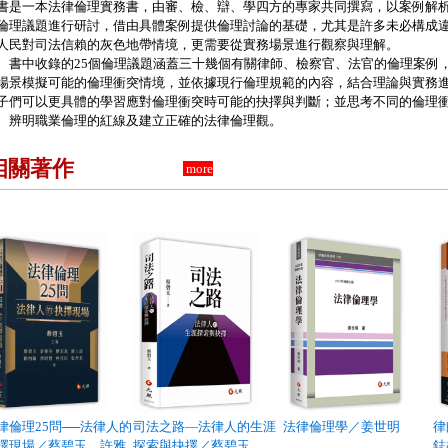
書是一本法律倫理實務書，由審、檢、辯、學四方的專家共同撰寫，以案例解析
倫理議題進行研討，借由具體案例提供倫理討論的基礎，尤其是許多未必構成
人民對司法信賴的灰色地帶情境，更需要從實務場景進行觀察與理解。
中收錄的25個倫理議題涵蓋三十幾個有關律師、檢察官、法官的倫理案例，
場景模擬可能的倫理衝突情境，並依據現行倫理規範的內容，結合理論與實務
子們可以更具體的學習應對倫理衝突時可能的抉擇與判斷；並思考不同的倫理
、辨明職業倫理的紅線及建立正確的法律倫理觀。
相關著作
more
律倫理25問──法律人的
司法之路—法律人的生涯
法律倫理學／姜世明
律
擇現場／蔡碧玉．許雅
探索與抉擇／蔡碧玉
鋕