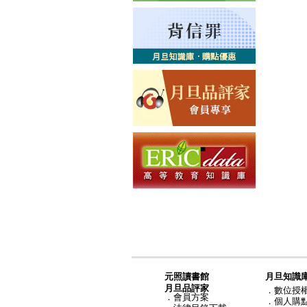
元照讀書館
月旦知識
月旦品評家
．
數位授
．
會員方案
．
個人購