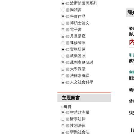
波斯納證照系列
簡體書
簡
學會作品
博碩士論文
發
電子書
影
月旦講座
進修智庫
實務研習
引
就業證照
蔡
裁判案例研討
大學課堂
主
法律素養課
劉
人文社會科學
賴
主題圖書
曾
總覽
智慧財產權
張
醫事法律
性別法律
【
勞動社會法