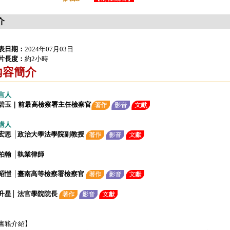
介
表日期：
2024年07月03日
片長度：
約2小時
內容簡介
言人
碧玉｜前最高檢察署主任檢察官
講人
宏恩 │政治大學法學院副教授
柏翰 │執業律師
昭愷 │臺南高等檢察署檢察官
升星│ 法官學院院長
書籍介紹】