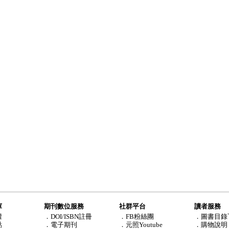
庫
期刊數位服務
社群平台
讀者服務
權
．DOI/ISBN註冊
．FB粉絲團
．圖書目錄
點
．電子期刊
．元照Youtube
．購物說明