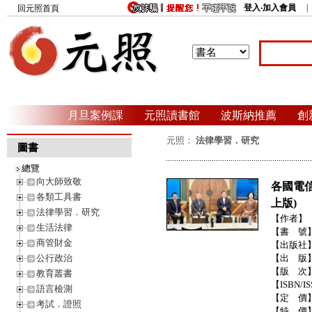
登入‧加入會員
回元照首頁
月旦案例課
元照讀書館
波斯納推薦
創
元照：
法律學習．研究
圖書
總覽
向大師致敬
各國電
各類工具書
上版)
法律學習．研究
【作者】
生活法律
【書 號
商管財金
【出版社
公行政治
【出 版
【版 次
教育叢書
【ISBN/I
語言檢測
【定 價
考試．證照
【特 價