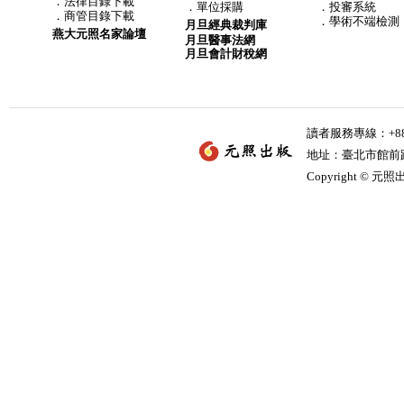
．
法律目錄下載
．
單位採購
．投審系統
．
商管目錄下載
．學術不端檢測
月旦經典裁判庫
燕大元照名家論壇
月旦醫事法網
月旦會計財稅網
讀者服務專線：+886-
地址：臺北市館前路2
Copyright © 元照