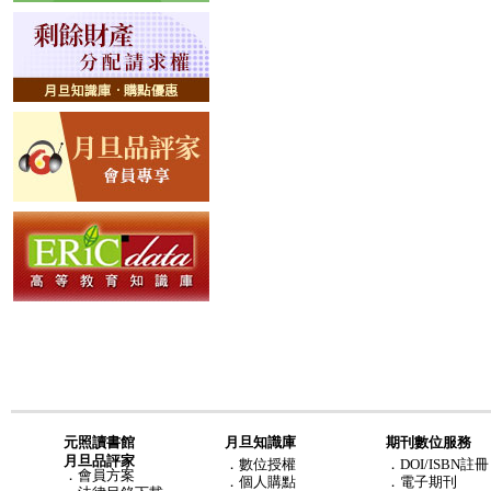
元照讀書館
月旦知識庫
期刊數位服務
月旦品評家
．
數位授權
．DOI/ISBN註冊
．
會員方案
．
個人購點
．電子期刊