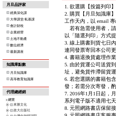
月旦品評家
1. 欲選購【按篇列
經典深化課
2. 購買【月旦知識
大學課堂/私慕課
工作天內，以 email
會計財稅
若有急需使用者，請洽客服專
企業經營
以「隨選列印」方式
土地不動產
3. 線上購書到貨七
數位經濟
連同發票寄回本公司
最新講座
4. 書籍退換貨處理作業
5. 由於貨運公司送
知識庫點數
址，避免貨件滯留貨運
月旦知識庫
6. 若您選購的書籍
高等教育知識庫
發；若需分次寄發，酌收
代理總經銷
7. 2016年1月1
總覽
系列電子版不適用七
來勝文化
8. 元照網路書店保
政大出版社
9. 元照網路書店客服專線：8
台灣金融研訓院