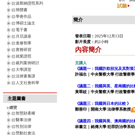
波斯納證照系列
試聽
簡體書
學會作品
簡介
博碩士論文
電子書
發表日期：
2025年12月13日
月旦講座
影片長度：
約2小時
進修智庫
內容簡介
實務研習
就業證照
裁判案例研討
主講人
《議題一：我國詐欺狀況及其對策
大學課堂
許福生｜中央警察大學 行政警察
法律素養課
人文社會科學
《議題二：我國與英、星兩國的比
黃翠紋｜中央警察大學 行政警察
主題圖書
《議題三：我國與日本的比較 》
總覽
鄭善印｜開南大學 法律學系教授
智慧財產權
醫事法律
《議題四：我國與美、澳兩國的比
性別法律
林書立｜銘傳大學 犯罪防治學系
勞動社會法