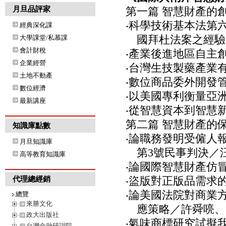
月旦品評家
第一篇 智慧財產的
‧科學技術基本法第
經典深化課
國拜杜法案之經驗
大學課堂/私慕課
會計財稅
‧產業後進地區自主
企業經營
‧台灣生技製藥產業
土地不動產
‧數位商品委外開發
數位經濟
‧以美國專利衡量亞
最新講座
‧從智慧資本到智慧新
第二篇 智慧財產的
知識庫點數
‧論職務發明受僱人
月旦知識庫
第3號民事判決／汪
高等教育知識庫
‧論國際智慧財產仿
‧盜版對正版品需求
代理總經銷
‧論美國法院對商業
總覽
來勝文化
應策略／許舜喨、馮
政大出版社
‧氣味商標研究試擬
台灣金融研訓院