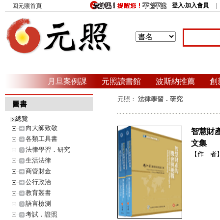
登入‧加入會員
回元照首頁
月旦案例課
元照讀書館
波斯納推薦
創
元照：
法律學習．研究
圖書
總覽
向大師致敬
智慧財
各類工具書
文集
法律學習．研究
【作 者
生活法律
商管財金
公行政治
教育叢書
語言檢測
考試．證照