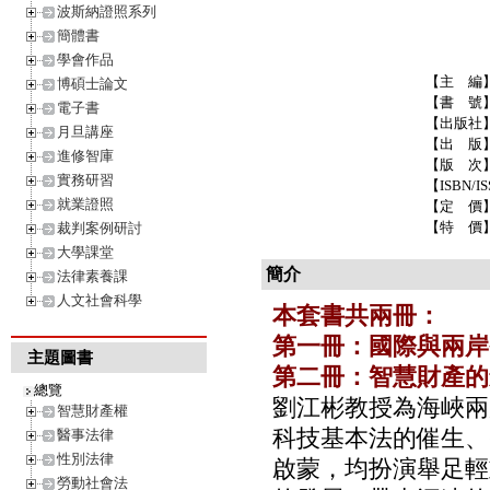
波斯納證照系列
簡體書
學會作品
【主 編
博碩士論文
【書 號
電子書
【出版社
月旦講座
【出 版
進修智庫
【版 次
實務研習
【ISBN/IS
就業證照
【定 價
【特 價
裁判案例研討
大學課堂
簡介
法律素養課
人文社會科學
本套書共兩冊：
第一冊：國際與兩岸
主題圖書
第二冊：智慧財產的
總覽
劉江彬教授為海峽兩
智慧財產權
科技基本法的催生、
醫事法律
性別法律
啟蒙，均扮演舉足輕
勞動社會法