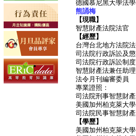
德國慕尼黑大學法學
熊誦梅
【現職】
智慧財產法院法官
【經歷】
台灣台北地方法院法官（
司法院行政訴訟及懲戒
司法院行政訴訟制度研
智慧財產法兼任助理教
法令月刊編審委員
專業證照：
司法院刑事智慧財產
美國加州柏克萊大學
司法院民事智慧財產
【學歷】
美國加州柏克萊大學法