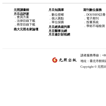
元照讀書館
月旦知識庫
期刊數位服務
月旦品評家
．
數位授權
．DOI/ISBN註冊
．
會員方案
．
個人購點
．電子期刊
．
法律目錄下載
．
單位採購
．投審系統
．
商管目錄下載
．學術不端檢測
月旦經典裁判庫
燕大元照名家論壇
月旦醫事法網
月旦會計財稅網
讀者服務專線：+886-
地址：臺北市館前路2
Copyright © 元照