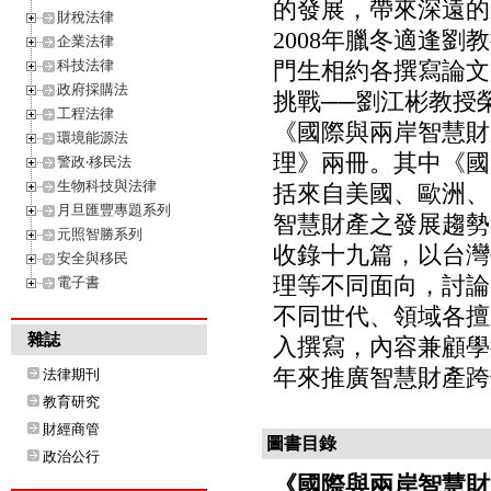
的發展，帶來深遠的
財稅法律
2008年臘冬適逢
企業法律
科技法律
門生相約各撰寫論文
政府採購法
挑戰──劉江彬教授
工程法律
《國際與兩岸智慧財
環境能源法
理》兩冊。其中《國
警政‧移民法
生物科技與法律
括來自美國、歐洲、
月旦匯豐專題系列
智慧財產之發展趨勢
元照智勝系列
收錄十九篇，以台灣
安全與移民
理等不同面向，討論
電子書
不同世代、領域各擅
雜誌
入撰寫，內容兼顧學
年來推廣智慧財產跨
法律期刊
教育研究
財經商管
圖書目錄
政治公行
《國際與兩岸智慧財