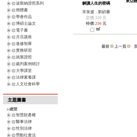
東亞
波斯納證照系列
解讀人生的密碼
簡體書
宋泉盛．劉紉馨
學會作品
定價:320 元
博碩士論文
特價:
256
元
電子書
月旦講座
進修智庫
最前
上一頁
頁
實務研習
就業證照
裁判案例研討
大學課堂
法律素養課
人文社會科學
主題圖書
總覽
智慧財產權
醫事法律
性別法律
勞動社會法