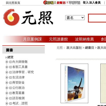
登入‧加入會員
回元照首頁
月旦案例課
元照讀書館
波斯納推薦
創
元照：
政大出版社
>
總書目
>
政大
圖書
總覽
向大師致敬
各類工具書
法律學習．研究
生活法律
商管財金
公行政治
教育叢書
語言檢測
考試．證照