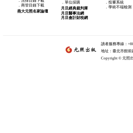
．
法律目錄下載
．
單位採購
．投審系統
．
商管目錄下載
．學術不端檢測
月旦經典裁判庫
燕大元照名家論壇
月旦醫事法網
月旦會計財稅網
讀者服務專線：+886-
地址：臺北市館前路2
Copyright © 元照