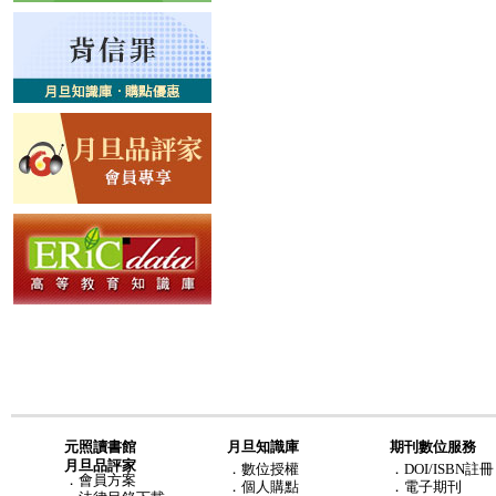
元照讀書館
月旦知識庫
期刊數位服務
月旦品評家
．
數位授權
．DOI/ISBN註冊
．
會員方案
．
個人購點
．電子期刊