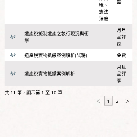
訟
稅
、
憲法
法庭
月旦
遺產稅擬制遺產之執行現況與衝
品評
擊
家
遺產稅實物抵繳案例解析(試聽)
免費
月旦
遺產稅實物抵繳案例解析
品評
家
共 11 筆，顯示第 1 至 10 筆
＜
1
2
＞