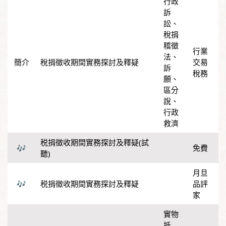
行政
訴
訟
、
稅捐
稽徵
行業
法
、
稅捐徵收期間實務探討及釋疑
交易
訴
稅務
願
、
區分
說
、
行政
救濟
税捐徵收期間實務探討及釋疑(試
免費
聽)
月旦
税捐徵收期間實務探討及釋疑
品評
家
實物
抵