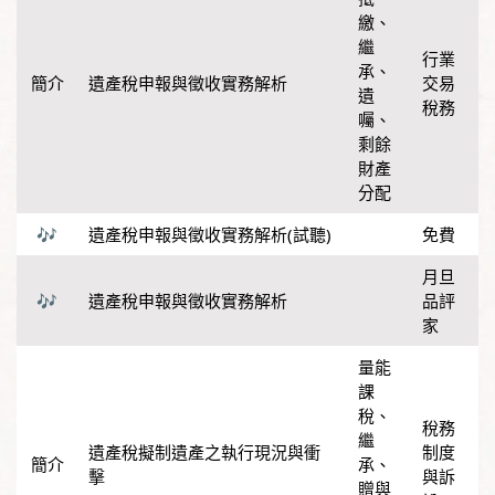
繳
、
繼
行業
承
、
遺產稅申報與徵收實務解析
交易
遺
稅務
囑
、
剩餘
財產
分配
遺產稅申報與徵收實務解析(試聽)
免費
月旦
遺產稅申報與徵收實務解析
品評
家
量能
課
稅
、
稅務
繼
遺產稅擬制遺產之執行現況與衝
制度
承
、
擊
與訴
贈與