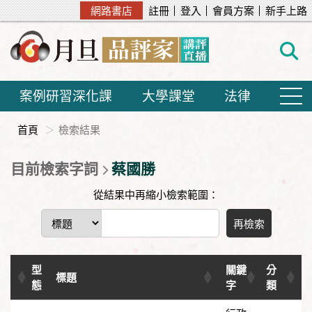
網路書店
註冊
登入
會員方案
新手上路
案例研習深化課
大學課堂
法律
首頁
檢索結果
目前檢索字詞
蔡國勝
從結果中再縮小檢索範圍：
再檢索
型
關鍵
分
標題
態
字
類