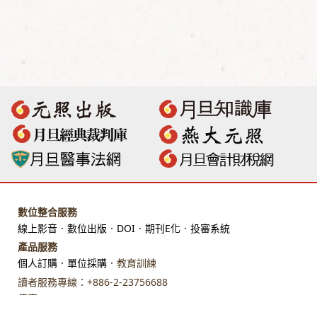
數位整合服務
線上影音
．
數位出版
．
DOI
．
期刊E化
．
投審系統
產品服務
個人訂購
．
單位採購
．教育訓練
讀者服務專線：+886-2-23756688
傳真：+886-2-23318496
地址：臺北市館前路28 號 7 樓