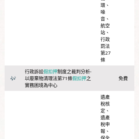
環
、
噪
音
、
航空
站
、
行政
罰法
第27
條
行政訴訟
假扣押
制度之裁判分析-
以廢棄物清理法第71條
假扣押
之
免費
實務困境為中心
遺產
稅核
定
、
遺產
稅申
報
、
保全