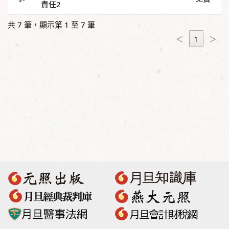
責任2
共 7 筆，顯示第 1 至 7 筆
＜
1
＞