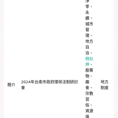
淨
零
、
永
續
、
城市
管
理
、
地方
自
治
、
假扣
押
、
廢棄
物
、
2024年台南市政府環保法制研討
廟
地方
會
會
、
制度
宗教
習
俗
、
資源
循