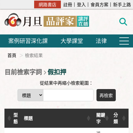
網路書店
註冊
登入
會員方案
新手上路
案例研習深化課
大學課堂
法律
首頁
檢索結果
目前檢索字詞
假扣押
從結果中再縮小檢索範圍：
再檢索
型
關鍵
分
標題
態
字
類