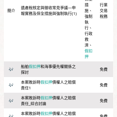
措
行業
遺產稅核定與徵收常見爭議―申
施
、
交易
報實務及保全措施與強制執行(1)
強制
稅務
執
行
、
行政
救
濟
、
假扣
押
船舶
假扣押
和海事優先權關係之
免費
探討
本案敗訴時
假扣押
債權人之賠償
免費
責任1
本案敗訴時
假扣押
債權人之賠償
免費
責任_綜合討論
本案敗訴時
假扣押
債權人之賠償
免費