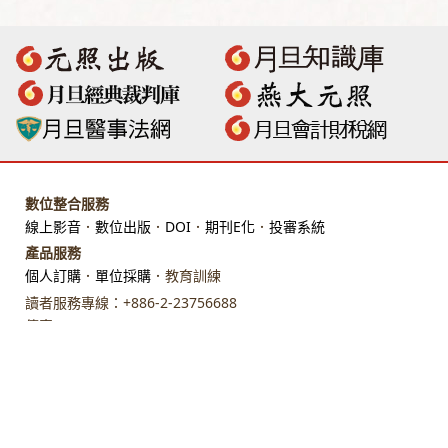
數位整合服務
線上影音
．
數位出版
．
DOI
．
期刊E化
．
投審系統
產品服務
個人訂購
．
單位採購
．教育訓練
讀者服務專線：+886-2-23756688
傳真：+886-2-23318496
地址：臺北市館前路28 號 7 樓