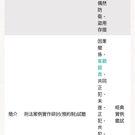
偶然
防
衛
、
盜用
存摺
因果
關
係
、
客觀
歸
責
、
共同
正
犯
、
未
遂
、
經典
刑法案例實作研討(預約制)試聽
正
實例
犯
、
鑑試
共
犯
、