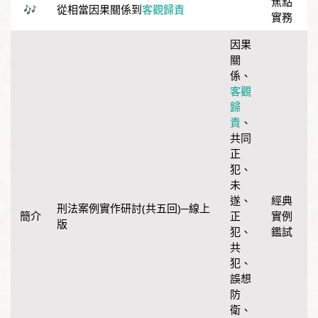
焦點
從相當因果關係到
客觀歸責
實務
因果
關
係
、
客觀
歸
責
、
共同
正
犯
、
未
遂
、
經典
刑法案例實作研討(共五回)─線上
正
實例
版
犯
、
鑑試
共
犯
、
誤想
防
衛
、