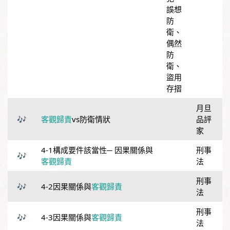
誤想
防
衛
、
偶然
防
衛
、
盜用
存摺
月旦
客觀歸責
vs防衛情狀
品評
家
4-1構成要件該當性─ 因果關係與
刑事
客觀歸責
法
刑事
4-2因果關係與
客觀歸責
法
刑事
4-3因果關係與
客觀歸責
法