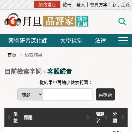
網路書店
註冊
登入
會員方案
新手上路
案例研習深化課
大學課堂
法律
首頁
檢索結果
目前檢索字詞
客觀歸責
從結果中再縮小檢索範圍：
再檢索
型
關鍵
分
標題
態
字
類