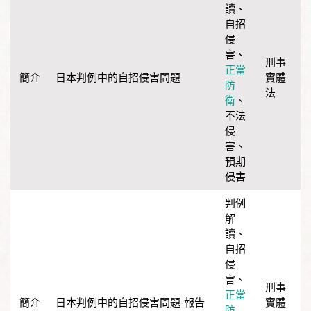
讀
、
自招
侵
害
、
刑事
正當
日本判例中的自招侵害問題
實體
防
法
衛
、
不法
侵
害
、
預期
侵害
判例
解
讀
、
自招
侵
害
、
刑事
正當
日本判例中的自招侵害問題-報告
實體
防