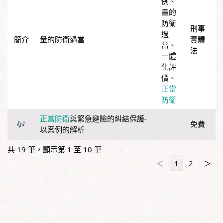
例
、
量的
防衛
刑事
過
量的防衛過當
實體
當
、
法
一體
化評
價
、
正當
防衛
正當防衛
與緊急避險的糾結保護-
免費
以案例的解析
共 19 筆，顯示第 1 至 10 筆
＜
1
2
＞