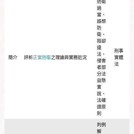
防衛
過
當
、
誤想
防
衛
、
阻卻
違
刑事
法
、
評析
正當防衛
之理論與實務近況
實體
侵害
法
者部
分法
益懸
置
說
、
法確
證原
則
判例
解