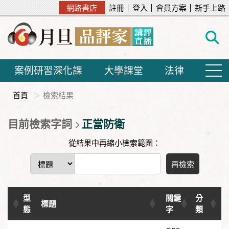
網路書店
註冊
登入
會員方案
新手上路
案例研習深化課
大學課堂
法律
首頁
檢索結果
目前檢索字詞
正當防衛
從結果中再縮小檢索範圍：
再檢索
型
關鍵
分
標題
態
字
類