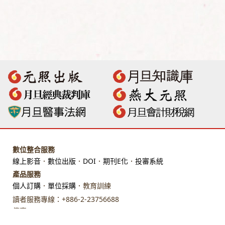
數位整合服務
線上影音
．
數位出版
．
DOI
．
期刊E化
．
投審系統
產品服務
個人訂購
．
單位採購
．教育訓練
讀者服務專線：+886-2-23756688
傳真：+886-2-23318496
地址：臺北市館前路28 號 7 樓