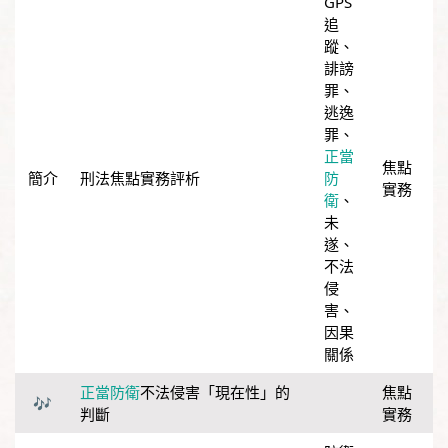
GPS
追
蹤
、
誹謗
罪
、
逃逸
罪
、
正當
焦點
刑法焦點實務評析
防
實務
衛
、
未
遂
、
不法
侵
害
、
因果
關係
正當防衛
不法侵害「現在性」的
焦點
判斷
實務