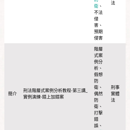
法
衛
、
不法
侵
害
、
預期
侵害
階層
式案
例分
析
、
假想
防
衛
、
刑事
刑法階層式案例分析教程-第三講_
偶然
實體
實例演練-錯上加錯案
防
法
衛
、
打擊
錯
誤
、