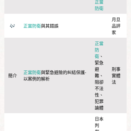
正當
防衛
月旦
正當防衛
與其錯誤
品評
家
正當
防
衛
、
緊急
避
刑事
正當防衛
與緊急避險的糾結保護-
難
、
實體
以案例的解析
阻卻
法
不法
性
、
犯罪
論體
日本
判