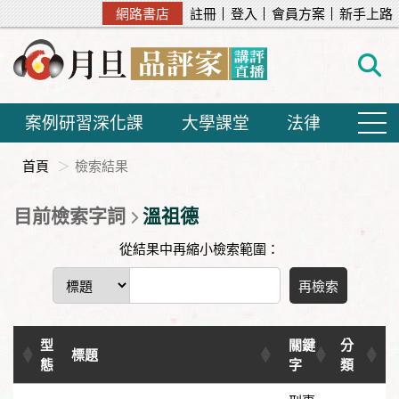
網路書店
註冊
登入
會員方案
新手上路
案例研習深化課
大學課堂
法律
首頁
檢索結果
目前檢索字詞
溫祖德
從結果中再縮小檢索範圍：
再檢索
型
關鍵
分
標題
態
字
類