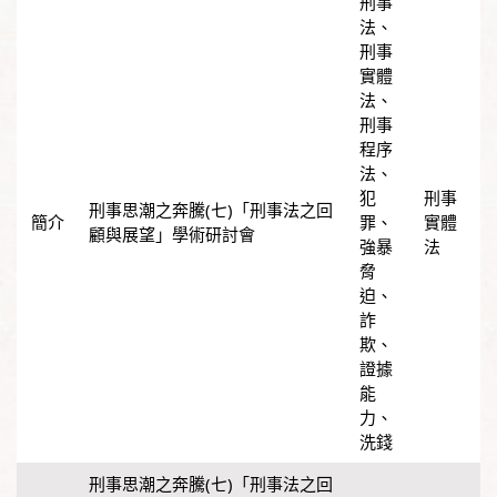
刑事
法
、
刑事
實體
法
、
刑事
程序
法
、
犯
刑事
刑事思潮之奔騰(七)「刑事法之回
罪
、
實體
顧與展望」學術研討會
強暴
法
脅
迫
、
詐
欺
、
證據
能
力
、
洗錢
刑事思潮之奔騰(七)「刑事法之回