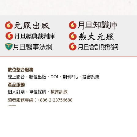
數位整合服務
線上影音
．
數位出版
．
DOI
．
期刊E化
．
投審系統
產品服務
個人訂購
．
單位採購
．教育訓練
讀者服務專線：+886-2-23756688
傳真：+886-2-23318496
地址：臺北市館前路28 號 7 樓