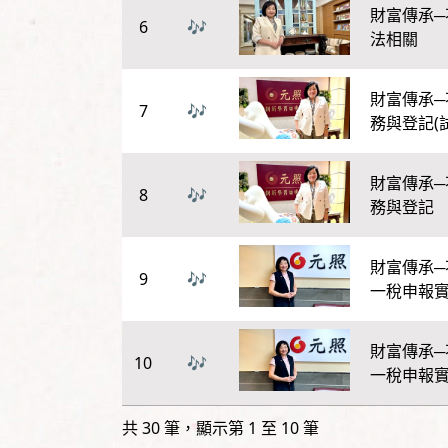
財富傳承─
6
法相關
財富傳承─
7
務與登記(
財富傳承─
8
務與登記
財富傳承─
9
一稅申報實
財富傳承─
10
一稅申報
共 30 筆，顯示第 1 至 10 筆