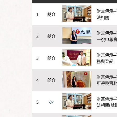
財富傳承─
1
法相關
財富傳承─
2
一稅申報
財富傳承─
3
務與登記
財富傳承─
4
所得稅實
財富傳承─
5
法相關(試聽