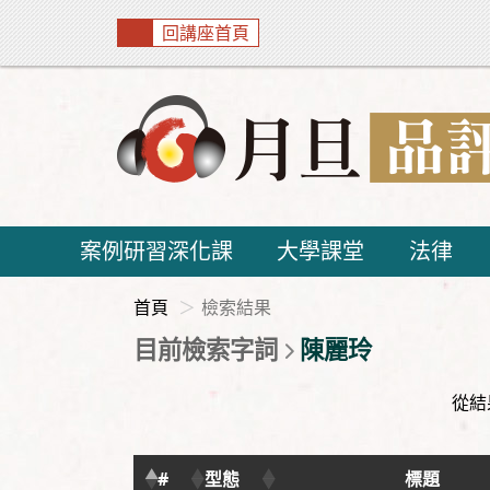
回講座首頁
案例研習深化課
大學課堂
法律
首頁
檢索結果
目前檢索字詞
陳麗玲
從結
#
型態
標題