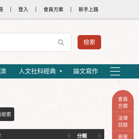
冊
登入
會員方案
新手上路
濟
人文社科經典
論文寫作
會員
方案
再檢索
法律
目錄
字
分類
商管