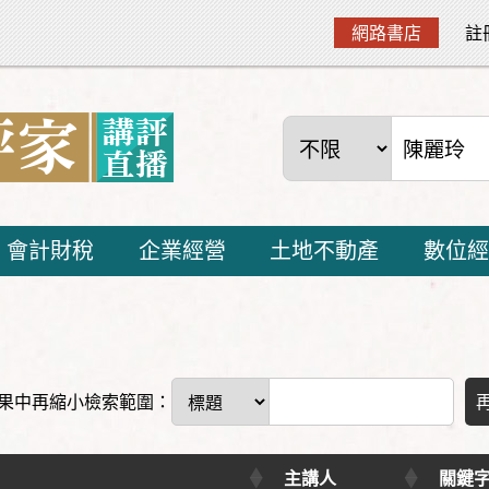
網路書店
註
會計財稅
企業經營
土地不動產
數位經
果中再縮小檢索範圍：
主講人
關鍵