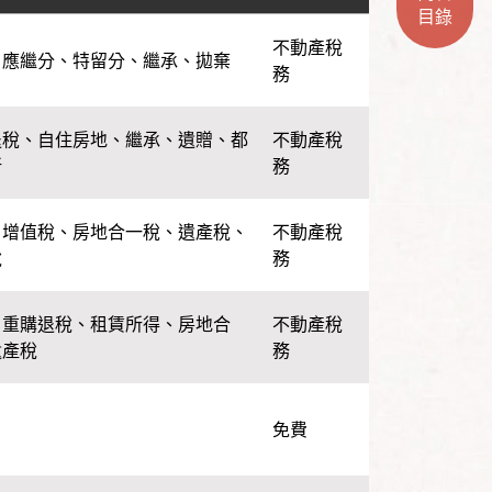
目錄
不動產稅
、
應繼分
、
特留分
、
繼承
、
拋棄
務
退稅
、
自住房地
、
繼承
、
遺贈
、
都
不動產稅
新
務
、
增值稅
、
房地合一稅
、
遺產稅
、
不動產稅
稅
務
、
重購退稅
、
租賃所得
、
房地合
不動產稅
遺產稅
務
免費