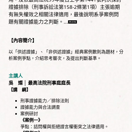
證據排除（刑事訴訟法第158-2條第1項）主張逾期
有無失權效之相關法律適用，最後說明系爭案例問
題有關證據能力之判斷。...
【內容簡介】
以「供述證據」、「非供述證據」經典案例數則為題材，分
析案例爭點，介紹思考層次，及提出判斷基準。
主講人
吳 燦 │ 最高法院刑事庭庭長
【講 綱】
刑事證據能力／排除法則
證據能力與合法調查
案例研討
《案例一》
爭點：詰問權與拒絕證言權衝突之法律適用。