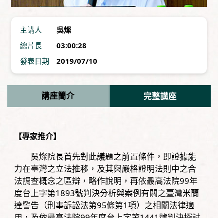
主講人
吳燦
總片長
03:00:28
發表日期
2019/07/10
講座簡介
完整講座
【專家推介】
吳燦院長首先對此議題之前置條件，即證據能
力在臺灣之立法推移，及其與嚴格證明法則中之合
法調查概念之區辯，略作說明，再依最高法院99年
度台上字第1893號判決分析與案例有關之臺灣米蘭
達警告（刑事訴訟法第95條第1項）之相關法律適
用，及依最高法院99年度台上字第1441號判決探討