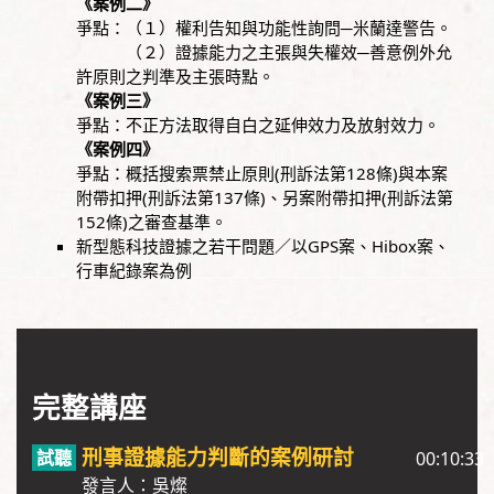
《案例二》
爭點：（１）權利告知與功能性詢問─米蘭達警告。
（２）證據能力之主張與失權效─善意例外允
許原則之判準及主張時點。
《案例三》
爭點：不正方法取得自白之延伸效力及放射效力。
《案例四》
爭點：概括搜索票禁止原則(刑訴法第128條)與本案
附帶扣押(刑訴法第137條)、另案附帶扣押(刑訴法第
152條)之審查基準。
新型態科技證據之若干問題／以GPS案、Hibox案、
行車紀錄案為例
完整講座
刑事證據能力判斷的案例研討
00:10:33
發言人：吳燦