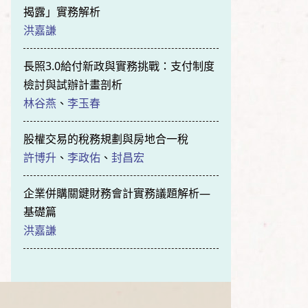
揭露」實務解析
洪嘉謙
長照3.0給付新政與實務挑戰：支付制度
檢討與試辦計畫剖析
林谷燕
、
李玉春
股權交易的稅務規劃與房地合一稅
許博升
、
李政佑
、
封昌宏
企業併購關鍵財務會計實務議題解析—
基礎篇
洪嘉謙