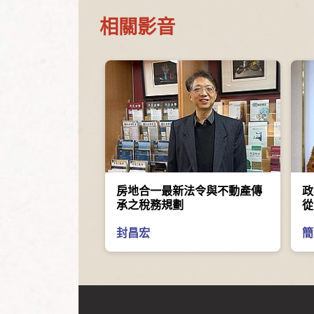
相關影音
房地合一最新法令與不動產傳
政
承之稅務規劃
從
（
封昌宏
起
簡