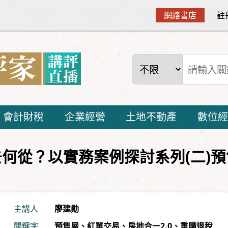
網路書店
註
會計財稅
企業經營
土地不動產
數位經
何從？以實務案例探討系列(二)
主講人
廖建勛
關鍵字
預售屋
、
紅單交易
、
房地合一2.0
、
重購退稅