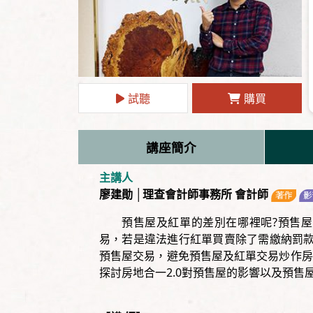
試聽
購買
講座簡介
主講人
廖建勛 │理查會計師事務所 會計師
預售屋及紅單的差別在哪裡呢?預售屋
易，若是違法進行紅單買賣除了需繳納罰款
預售屋交易，避免預售屋及紅單交易炒作房
探討房地合一2.0對預售屋的影響以及預售