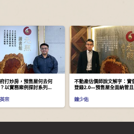
府打炒房，預售屋何去何
不動產估價師說文解字：實
？以實務案例探討系列
登錄2.0—預售屋全面納管
一）預售屋相關打炒房政策
時申報評析
源與因應
英宗
鐘少佑