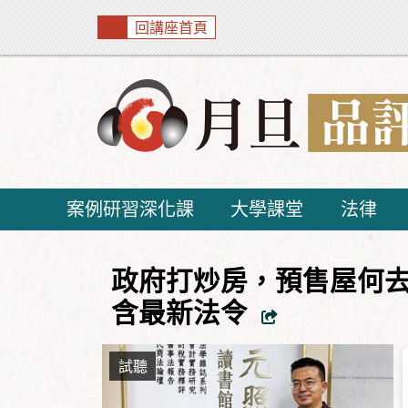
回講座首頁
案例研習深化課
大學課堂
法律
政府打炒房，預售屋何去
含最新法令