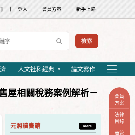
冊
登入
會員方案
新手上路
濟
人文社科經典
論文寫作
預售屋相關稅務案例解析－
會員
方案
法律
目錄
元照讀書館
more
商管