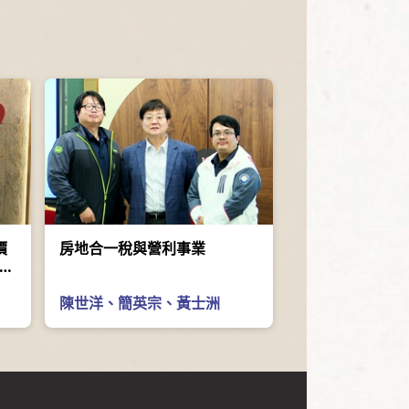
價
房地合一稅與營利事業
且即
陳世洋
、
簡英宗
、
黃士洲