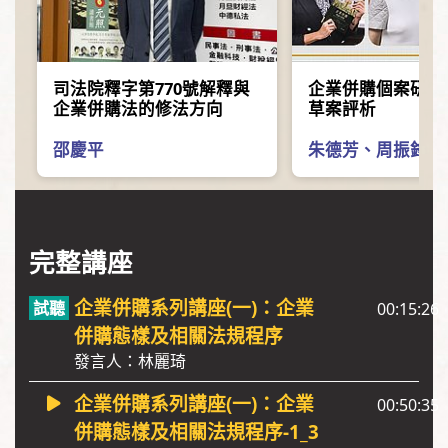
司法院釋字第770號解釋與
企業併購個案研究
企業併購法的修法方向
草案評析
邵慶平
朱德芳
、
周振鋒
、
完整講座
企業併購系列講座(一)：企業
00:15:26
併購態樣及相關法規程序
發言人：林麗琦
企業併購系列講座(一)：企業
00:50:35
併購態樣及相關法規程序-1_3