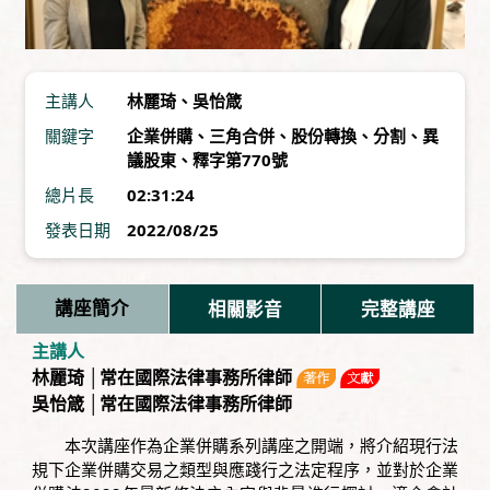
主講人
林麗琦
、
吳怡箴
關鍵字
企業併購
、
三角合併
、
股份轉換
、
分割
、
異
議股東
、
釋字第770號
總片長
02:31:24
發表日期
2022/08/25
講座簡介
相關影音
完整講座
主講人
林麗琦 │常在國際法律事務所律師
吳怡箴 │常在國際法律事務所律師
本次講座作為企業併購系列講座之開端，將介紹現行法
規下企業併購交易之類型與應踐行之法定程序，並對於企業