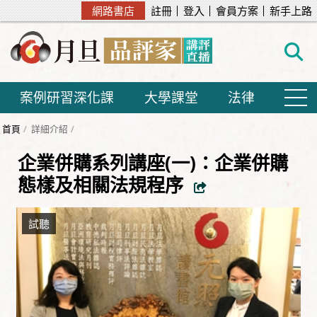
網路書店
註冊
登入
會員方案
新手上路
案例研習深化課
大學課堂
法律
首頁
詳細介紹
企業併購系列講座(一)：企業併購
態樣及相關法規程序