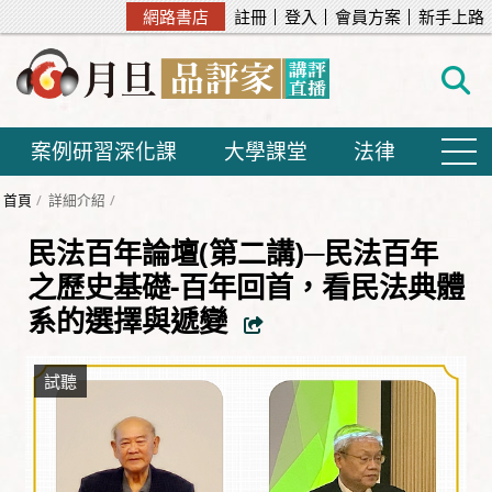
網路書店
註冊
登入
會員方案
新手上路
案例研習深化課
大學課堂
法律
首頁
詳細介紹
民法百年論壇(第二講)─民法百年
之歷史基礎-百年回首，看民法典體
系的選擇與遞變