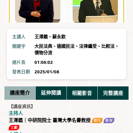
主講人
王澤鑑
、
蘇永欽
關鍵字
大民法典
、
德國民法
、
法律繼受
、
比較法
、
債物分流
總片長
01:06:02
發表日期
2025/01/08
講座簡介
延伸閱讀
相關影音
完整講座
【講座資訊】
主持人
王澤鑑｜中研院院士 臺灣大學名譽教授