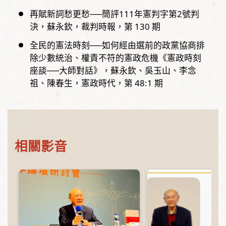
再賦新詞愁更愁──簡評111年憲判字第2號判
決
蘇永欽
裁判時報，
第
130
期
全民的憲法時刻──如何經由選前的政黨協商排
除少數統治、權責不符的憲政危機《憲政時刻
座談──大師對話》
蘇永欽、吳玉山、李念
祖、陳春生
憲政時代，
第
48:1
期
相關影音