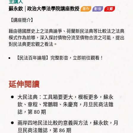
主講人
蘇永欽 │政治大學法學院講座教授
【講座簡介】
藉由德國歷史上之法典論爭、荷蘭新民法典等比較法之法典
模式作為前導，深入探討債物分流至債物合流之可能，提出
對民法典更宏觀之看法。
【民法百年論壇】完整影音，立即前往觀看！
延伸閱讀
大民法典：工具箱要更大，模板更多
蘇永
欽、章程、常鵬翱、朱慶育
月旦民商法雜
誌，
第
80
期
兩岸四地民法比較的意義與方法
蘇永欽
月
旦民商法雜誌，
第
86
期