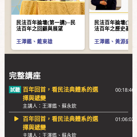
民法百年論壇(第一講)─民
民法百年論壇(第二
法百年之回顧與展望
法百年之歷史基礎
時期條理的表達與
以大理院判例中的
王澤鑑
、
戴東雄
王澤鑑
、
黃源盛
為例
完整講座
百年回首，看民法典體系的選
00:18:46
擇與遞變
主講人：王澤鑑、蘇永欽
百年回首，看民法典體系的選
01:06:02
擇與遞變
主講人：王澤鑑、蘇永欽