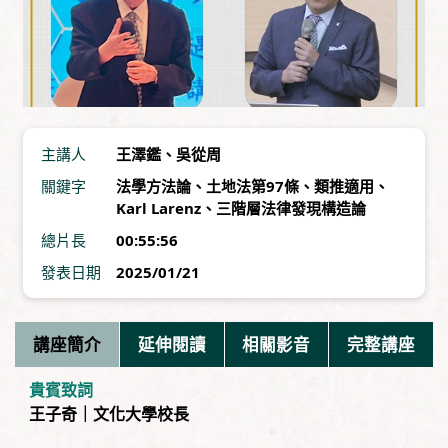
主講人
王澤鑑
、
吳從周
關鍵字
法學方法論
、
土地法第97條
、
類推適用
、
Karl Larenz
、
三階層法律發現構造論
總片長
00:55:56
發表日期
2025/01/21
講座簡介
延伸閱讀
相關影音
完整講座
貴賓致詞
王子奇｜文化大學校長