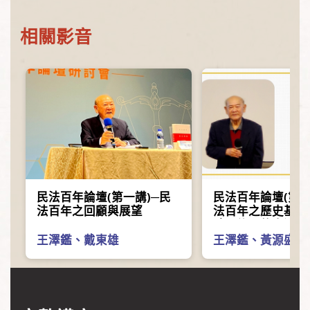
相關影音
民法百年論壇(第一講)─民
民法百年論壇(第二
法百年之回顧與展望
法百年之歷史基礎
時期條理的表達與
以大理院判例中的
王澤鑑
、
戴東雄
王澤鑑
、
黃源盛
為例