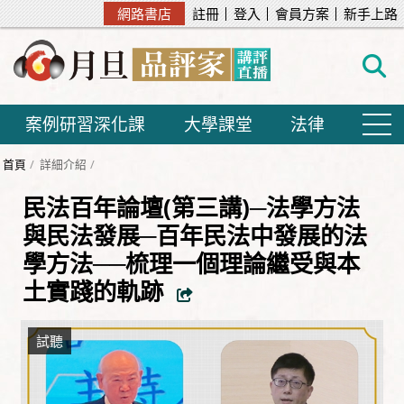
網路書店
註冊
登入
會員方案
新手上路
案例研習深化課
大學課堂
法律
首頁
詳細介紹
民法百年論壇(第三講)─法學方法
與民法發展─百年民法中發展的法
學方法──梳理一個理論繼受與本
土實踐的軌跡