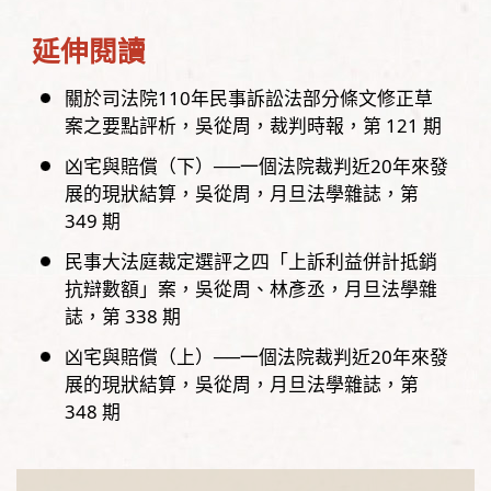
延伸閱讀
關於司法院110年民事訴訟法部分條文修正草
案之要點評析
吳從周
裁判時報，
第
121
期
凶宅與賠償（下）──一個法院裁判近20年來發
展的現狀結算
吳從周
月旦法學雜誌，
第
349
期
民事大法庭裁定選評之四「上訴利益併計抵銷
抗辯數額」案
吳從周、林彥丞
月旦法學雜
誌，
第
338
期
凶宅與賠償（上）──一個法院裁判近20年來發
展的現狀結算
吳從周
月旦法學雜誌，
第
348
期