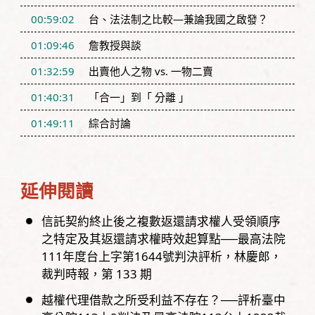
00:59:02
台、法法制之比較—兼論我國之啟發？
01:09:46
詹教授與談
01:32:59
出賣他人之物 vs. 一物二賣
01:40:31
「合一」到「 分離 」
01:49:11
綜合討論
延伸閱讀
信託契約終止後之複數返還請求權人受領順序
之特定及其返還請求權時效起算點──最高法院
111年度台上字第1644號判決評析
林慶郎
裁判時報，
第
133
期
越權代理借款之所受利益不存在？──評析臺中