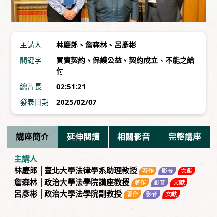
主講人
林慶郎
、
詹森林
、
呂彥彬
關鍵字
買賣契約
、
保護公益
、
契約成立
、
不能之給
付
總片長
02:51:21
發表日期
2025/02/07
講座簡介
延伸閱讀
相關影音
完整講座
主講人
林慶郎 │臺北大學法律學系助理教授
詹森林 │政治大學法學院講座教授
呂彥彬 │政治大學法學院副教授