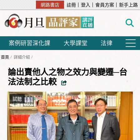
網路書店
註冊
登入
會員方案
新手上路
案例研習深化課
大學課堂
法律
首頁
詳細介紹
論出賣他人之物之效力與變遷─台
法法制之比較