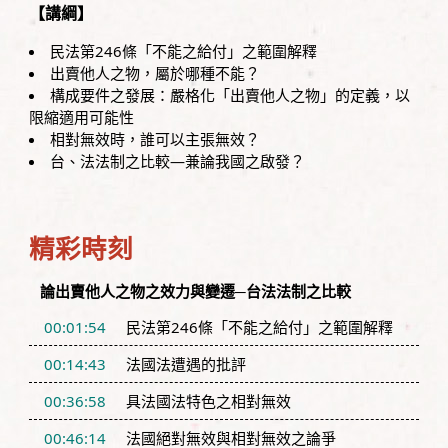
【講綱】
民法第246條「不能之給付」之範圍解釋
出賣他人之物，屬於哪種不能？
構成要件之發展：嚴格化「出賣他人之物」的定義，以
限縮適用可能性
相對無效時，誰可以主張無效？
台、法法制之比較—兼論我國之啟發？
精彩時刻
論出賣他人之物之效力與變遷─台法法制之比較
00:01:54
民法第246條「不能之給付」之範圍解釋
00:14:43
法國法遭遇的批評
00:36:58
具法國法特色之相對無效
00:46:14
法國絕對無效與相對無效之論爭