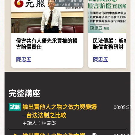
侵害共有人優先承買權的損
民法債編：契約義
害賠償責任
賠償實務研討
陳忠五
陳忠五
完整講座
論出賣他人之物之效力與變遷
00:05:37
─台法法制之比較
主講人：林慶郎