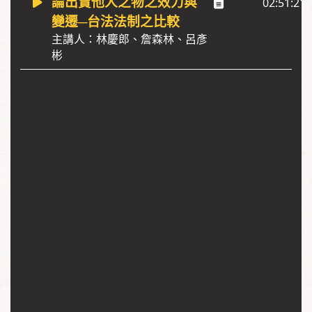
論出賣他人之物之效力與
02:51:21
變遷─台法法制之比較
主講人：林慶郎、詹森林、呂彥
彬