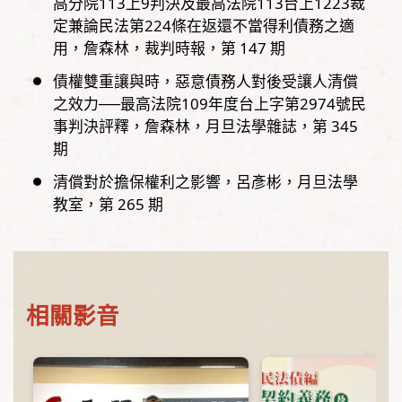
高分院113上9判決及最高法院113台上1223裁
定兼論民法第224條在返還不當得利債務之適
用
詹森林
裁判時報，
第
147
期
債權雙重讓與時，惡意債務人對後受讓人清償
之效力──最高法院109年度台上字第2974號民
事判決評釋
詹森林
月旦法學雜誌，
第
345
期
清償對於擔保權利之影響
呂彥彬
月旦法學
教室，
第
265
期
相關影音