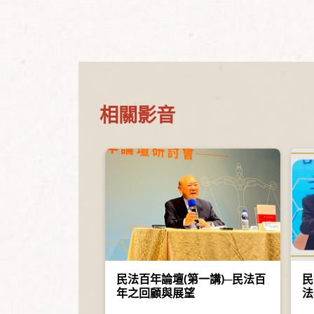
相關影音
民法百年論壇(第一講)─民法百
民
年之回顧與展望
法
展