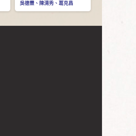
吳德豐
、
陳清秀
、
葛克昌