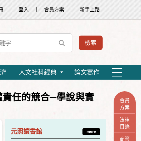
冊
登入
會員方案
新手上路
濟
人文社科經典
論文寫作
權責任的競合─學說與實
會員
方案
法律
目錄
元照讀書館
more
商管