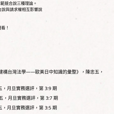
規範競合說三種理論。
合說與請求權相互影響說
觀看！
建構台灣法學——歐美日中知識的彙整》
陳忠五
五
月旦實務選評，
第
3:9
期
五
月旦實務選評，
第
3:7
期
五
月旦實務選評，
第
3:5
期