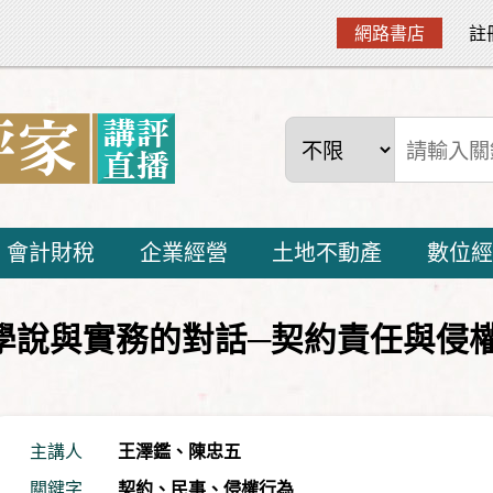
網路書店
註
會計財稅
企業經營
土地不動產
數位經
─學說與實務的對話─契約責任與侵
主講人
王澤鑑
、
陳忠五
關鍵字
契約
、
民事
、
侵權行為