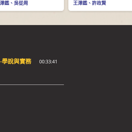
受與本土實踐的軌跡
澤鑑
、
吳從周
的觀察
王澤鑑
、
許政賢
─學說與實務
00:33:41