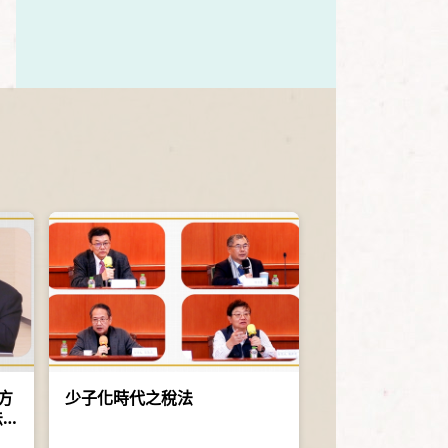
方
少子化時代之稅法
法
遷