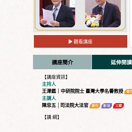
觀看講座
講座簡介
延伸閱讀
【講座資訊】
主持人
王澤鑑｜中研院院士 臺灣大學名譽教授
主講人
陳忠五 │司法院大法官
【講 綱】