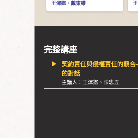
王澤鑑
、
戴東雄
繼
王
完整講座
契約責任與侵權責任的競合
的對話
主講人：王澤鑑、陳忠五