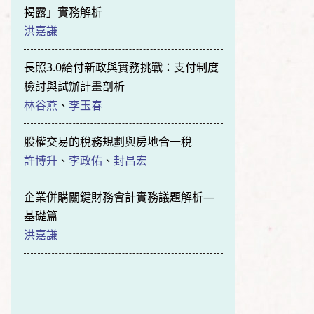
揭露」實務解析
洪嘉謙
長照3.0給付新政與實務挑戰：支付制度
檢討與試辦計畫剖析
林谷燕
、
李玉春
股權交易的稅務規劃與房地合一稅
許博升
、
李政佑
、
封昌宏
企業併購關鍵財務會計實務議題解析—
基礎篇
洪嘉謙