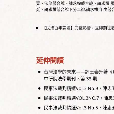
壹、法條競合說、請求權競合說、請求權 
貳、請求權競合說下分二說:請求權自 由競
【民法百年論壇】完整影音，立即前往
延伸閱讀
台灣法學的未來——評王泰升著《
中研院法學期刊，
第
33
期
民事法裁判精選Vol.3 No.9
陳忠
民事法裁判精選VOL.3NO.7
陳忠
民事法裁判精選Vol.3 No.5
陳忠