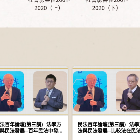
2020（上）
2020（下）
法百年論壇(第三講)─法學方
民法百年論壇(第三講)─法學
與民法發展─百年民法中發
法與民法發展─比較法在民
的法學方法──梳理一個理論
解釋適用上的功能──百年變