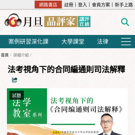
網路書店
註冊
登入
會員方案
新手上路
案例研習深化課
大學課堂
法律
首頁
詳細介紹
法考視角下的合同編通則司法解釋