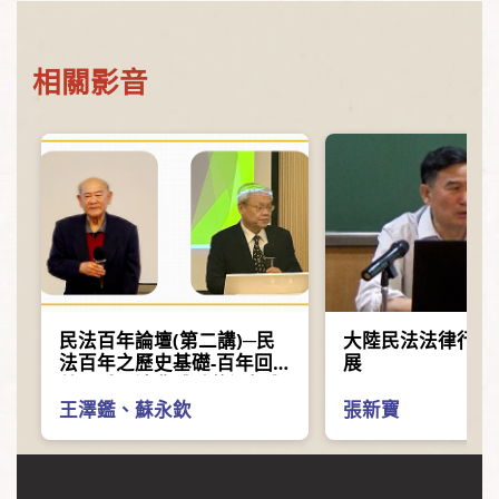
相關影音
民法百年論壇(第二講)─民
大陸民法法律行為
法百年之歷史基礎-百年回
展
首，看民法典體系的選擇與
遞變
王澤鑑
、
蘇永欽
張新寶