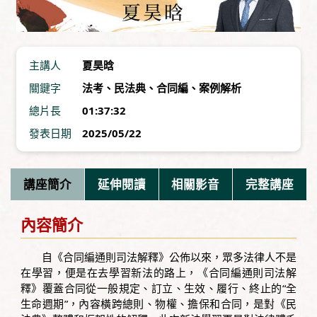
主講人
夏昊晗
關鍵字
法考
、
民法典
、
合同編
、
案例解析
總片長
01:37:32
發表日期
2025/05/22
講座簡介
延伸閱讀
相關影音
完整講座
內容簡介
自《合同編通則司法解釋》公佈以來，眾多法律人不是
在學習，便是在去學習新法的路上，《合同編通則司法解
釋》覆蓋合同從一般規定、訂立、生效、履行、終止的“全
生命週期”，內容橫跨總則、物權、擔保和合同，是對《民