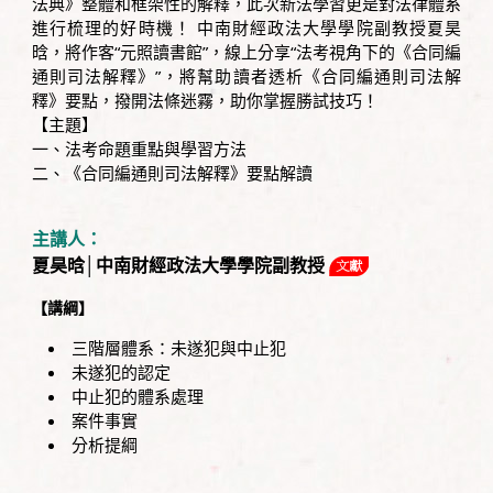
法典》整體和框架性的解釋，此次新法學習更是對法律體系
進行梳理的好時機！ 中南財經政法大學學院副教授夏昊
晗，將作客“元照讀書館”，線上分享“法考視角下的《合同編
通則司法解釋》”，將幫助讀者透析《合同編通則司法解
釋》要點，撥開法條迷霧，助你掌握勝試技巧！
【主題】
一、法考命題重點與學習方法
二、《合同編通則司法解釋》要點解讀
主講人：
夏昊晗│中南財經政法大學學院副教授
【講綱】
三階層體系：未遂犯與中止犯
未遂犯的認定
中止犯的體系處理
案件事實
分析提綱