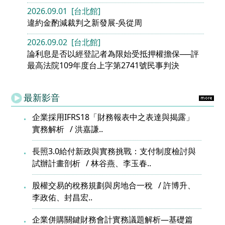
2026.09.01 [台北館]
違約金酌減裁判之新發展-吳從周
2026.09.02 [台北館]
論利息是否以經登記者為限始受抵押權擔保──評
最高法院109年度台上字第2741號民事判決
最新影音
企業採用IFRS18「財務報表中之表達與揭露」
實務解析
洪嘉謙..
長照3.0給付新政與實務挑戰：支付制度檢討與
試辦計畫剖析
林谷燕、李玉春..
股權交易的稅務規劃與房地合一稅
許博升、
李政佑、封昌宏..
企業併購關鍵財務會計實務議題解析—基礎篇