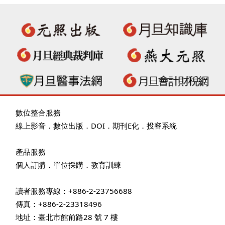
數位整合服務
線上影音
．
數位出版
．
DOI
．
期刊E化
．
投審系統
產品服務
個人訂購
．
單位採購
．教育訓練
讀者服務專線：+886-2-23756688
傳真：+886-2-23318496
地址：臺北市館前路28 號 7 樓