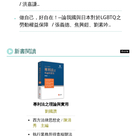
洪嘉謙..
做自己，好自在！─論我國與日本對於LGBTQ之
勞動權益保障
張義德、焦興鎧、劉素吟..
新書閱讀