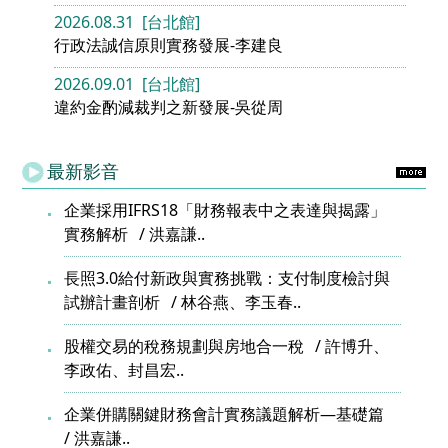
2026.08.31 [台北館]
行政法誠信原則實務發展-李建良
2026.09.01 [台北館]
違約金酌減裁判之新發展-吳從周
最新影音
企業採用IFRS18「財務報表中之表達與揭露」
實務解析
洪嘉謙..
長照3.0給付新政與實務挑戰：支付制度檢討與
試辦計畫剖析
林谷燕、李玉春..
股權交易的稅務規劃與房地合一稅
許博升、
李政佑、封昌宏..
企業併購關鍵財務會計實務議題解析—基礎篇
洪嘉謙..