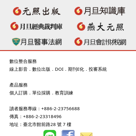
數位整合服務
線上影音
．
數位出版
．
DOI
．
期刊E化
．
投審系統
產品服務
個人訂購
．
單位採購
．教育訓練
讀者服務專線：+886-2-23756688
傳真：+886-2-23318496
地址：臺北市館前路28 號 7 樓