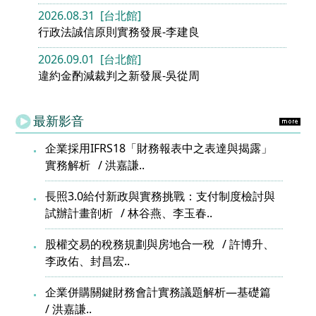
2026.08.31 [台北館]
行政法誠信原則實務發展-李建良
2026.09.01 [台北館]
違約金酌減裁判之新發展-吳從周
最新影音
企業採用IFRS18「財務報表中之表達與揭露」
實務解析
洪嘉謙..
長照3.0給付新政與實務挑戰：支付制度檢討與
試辦計畫剖析
林谷燕、李玉春..
股權交易的稅務規劃與房地合一稅
許博升、
李政佑、封昌宏..
企業併購關鍵財務會計實務議題解析—基礎篇
洪嘉謙..