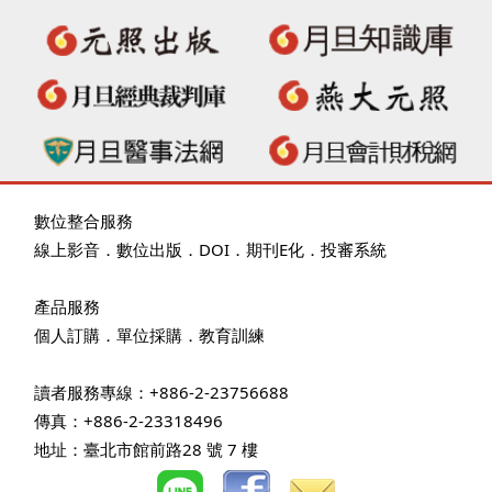
數位整合服務
線上影音
．
數位出版
．
DOI
．
期刊E化
．
投審系統
產品服務
個人訂購
．
單位採購
．教育訓練
讀者服務專線：+886-2-23756688
傳真：+886-2-23318496
地址：臺北市館前路28 號 7 樓