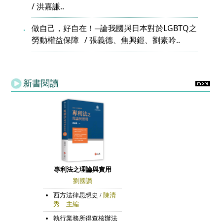
洪嘉謙..
做自己，好自在！─論我國與日本對於LGBTQ之
勞動權益保障
張義德、焦興鎧、劉素吟..
新書閱讀