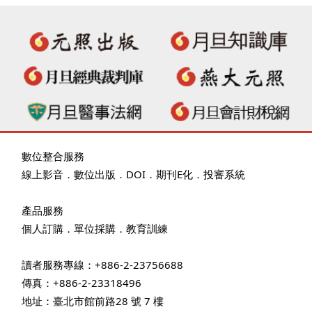
數位整合服務
線上影音
．
數位出版
．
DOI
．
期刊E化
．
投審系統
產品服務
個人訂購
．
單位採購
．教育訓練
讀者服務專線：+886-2-23756688
傳真：+886-2-23318496
地址：臺北市館前路28 號 7 樓