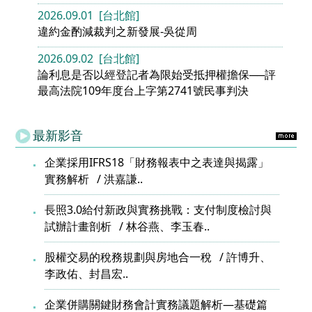
2026.09.01 [台北館]
違約金酌減裁判之新發展-吳從周
2026.09.02 [台北館]
論利息是否以經登記者為限始受抵押權擔保──評
最高法院109年度台上字第2741號民事判決
最新影音
企業採用IFRS18「財務報表中之表達與揭露」
實務解析
洪嘉謙..
長照3.0給付新政與實務挑戰：支付制度檢討與
試辦計畫剖析
林谷燕、李玉春..
股權交易的稅務規劃與房地合一稅
許博升、
李政佑、封昌宏..
企業併購關鍵財務會計實務議題解析—基礎篇