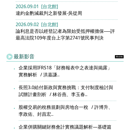
2026.09.01 [台北館]
違約金酌減裁判之新發展-吳從周
2026.09.02 [台北館]
論利息是否以經登記者為限始受抵押權擔保──評
最高法院109年度台上字第2741號民事判決
最新影音
企業採用IFRS18「財務報表中之表達與揭露」
實務解析
洪嘉謙..
長照3.0給付新政與實務挑戰：支付制度檢討與
試辦計畫剖析
林谷燕、李玉春..
股權交易的稅務規劃與房地合一稅
許博升、
李政佑、封昌宏..
企業併購關鍵財務會計實務議題解析—基礎篇