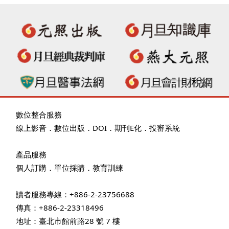
數位整合服務
線上影音
．
數位出版
．
DOI
．
期刊E化
．
投審系統
產品服務
個人訂購
．
單位採購
．教育訓練
讀者服務專線：+886-2-23756688
傳真：+886-2-23318496
地址：臺北市館前路28 號 7 樓