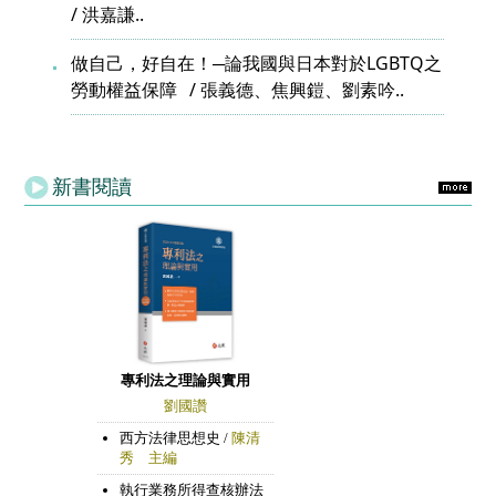
洪嘉謙..
做自己，好自在！─論我國與日本對於LGBTQ之
勞動權益保障
張義德、焦興鎧、劉素吟..
新書閱讀