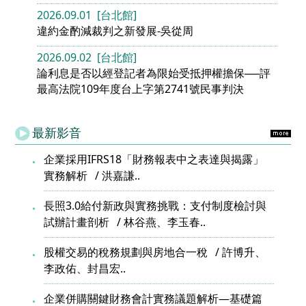
2026.09.01 [台北館]
違約金酌減裁判之新發展-吳從周
2026.09.02 [台北館]
論利息是否以經登記者為限始受抵押權擔保──評
最高法院109年度台上字第2741號民事判決
最新影音
企業採用IFRS18「財務報表中之表達與揭露」
實務解析
洪嘉謙..
長照3.0給付新政與實務挑戰：支付制度檢討與
試辦計畫剖析
林谷燕、李玉春..
股權交易的稅務規劃與房地合一稅
許博升、
李政佑、封昌宏..
企業併購關鍵財務會計實務議題解析—基礎篇