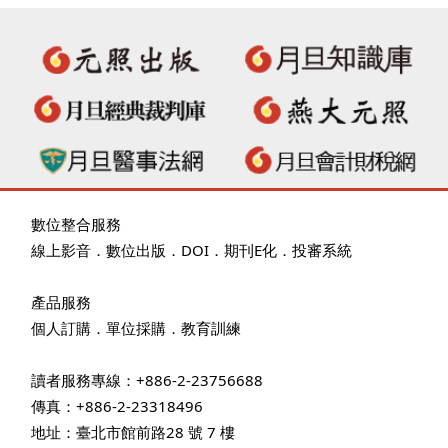
數位整合服務
線上影音
．
數位出版
．
DOI
．
期刊E化
．
投審系統
產品服務
個人訂購
．
單位採購
．教育訓練
讀者服務專線：+886-2-23756688
傳真：+886-2-23318496
地址：臺北市館前路28 號 7 樓