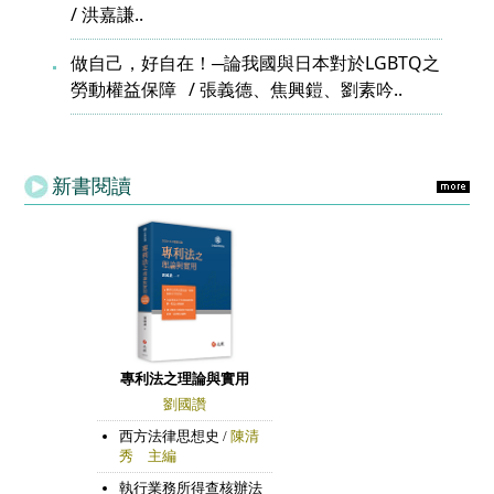
洪嘉謙..
做自己，好自在！─論我國與日本對於LGBTQ之
勞動權益保障
張義德、焦興鎧、劉素吟..
新書閱讀