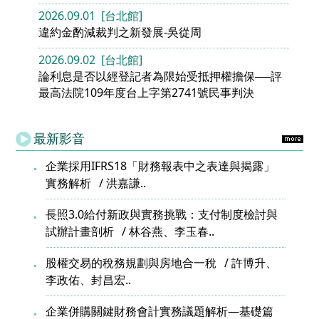
2026.09.01 [台北館]
違約金酌減裁判之新發展-吳從周
2026.09.02 [台北館]
論利息是否以經登記者為限始受抵押權擔保──評
最高法院109年度台上字第2741號民事判決
最新影音
企業採用IFRS18「財務報表中之表達與揭露」
實務解析
洪嘉謙..
長照3.0給付新政與實務挑戰：支付制度檢討與
試辦計畫剖析
林谷燕、李玉春..
股權交易的稅務規劃與房地合一稅
許博升、
李政佑、封昌宏..
企業併購關鍵財務會計實務議題解析—基礎篇