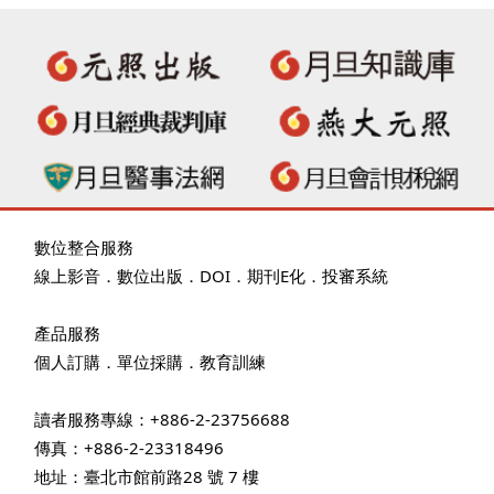
數位整合服務
線上影音
．
數位出版
．
DOI
．
期刊E化
．
投審系統
產品服務
個人訂購
．
單位採購
．教育訓練
讀者服務專線：+886-2-23756688
傳真：+886-2-23318496
地址：臺北市館前路28 號 7 樓