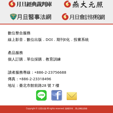
數位整合服務
線上影音
．
數位出版
．
DOI
．
期刊E化
．
投審系統
產品服務
個人訂購
．
單位採購
．教育訓練
讀者服務專線：+886-2-23756688
傳真：+886-2-23318496
地址：臺北市館前路28 號 7 樓
Copyright © 元照出版 All rights reserved. 版權所有，禁止轉貼節錄