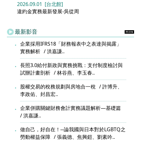
2026.09.01 [台北館]
違約金實務最新發展-吳從周
最新影音
企業採用IFRS18「財務報表中之表達與揭露」
實務解析
洪嘉謙..
長照3.0給付新政與實務挑戰：支付制度檢討與
試辦計畫剖析
林谷燕、李玉春..
股權交易的稅務規劃與房地合一稅
許博升、
李政佑、封昌宏..
企業併購關鍵財務會計實務議題解析—基礎篇
洪嘉謙..
做自己，好自在！─論我國與日本對於LGBTQ之
勞動權益保障
張義德、焦興鎧、劉素吟..