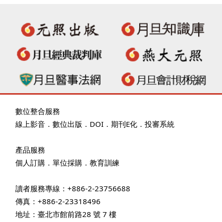
數位整合服務
線上影音
．
數位出版
．
DOI
．
期刊E化
．
投審系統
產品服務
個人訂購
．
單位採購
．教育訓練
讀者服務專線：+886-2-23756688
傳真：+886-2-23318496
地址：臺北市館前路28 號 7 樓