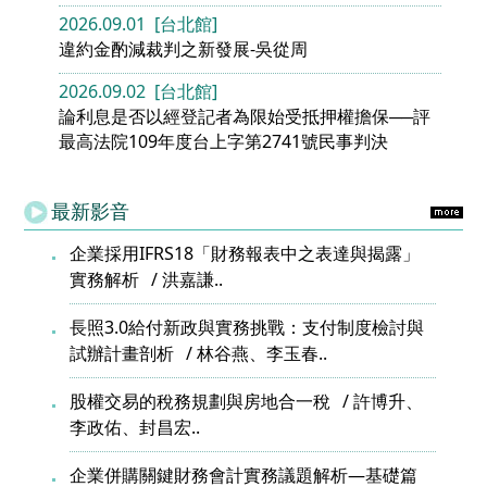
2026.09.01 [台北館]
違約金酌減裁判之新發展-吳從周
2026.09.02 [台北館]
論利息是否以經登記者為限始受抵押權擔保──評
最高法院109年度台上字第2741號民事判決
最新影音
企業採用IFRS18「財務報表中之表達與揭露」
實務解析
洪嘉謙..
長照3.0給付新政與實務挑戰：支付制度檢討與
試辦計畫剖析
林谷燕、李玉春..
股權交易的稅務規劃與房地合一稅
許博升、
李政佑、封昌宏..
企業併購關鍵財務會計實務議題解析—基礎篇