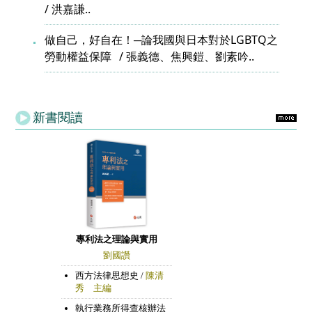
洪嘉謙..
做自己，好自在！─論我國與日本對於LGBTQ之
勞動權益保障
張義德、焦興鎧、劉素吟..
新書閱讀