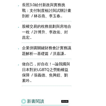
長照3.0給付新政與實務挑
戰：支付制度檢討與試辦計畫
剖析
林谷燕、李玉春..
股權交易的稅務規劃與房地合
一稅
許博升、李政佑、封
昌宏..
企業併購關鍵財務會計實務議
題解析—基礎篇
洪嘉謙..
做自己，好自在！─論我國與
日本對於LGBTQ之勞動權益
保障
張義德、焦興鎧、劉
素吟..
新書閱讀