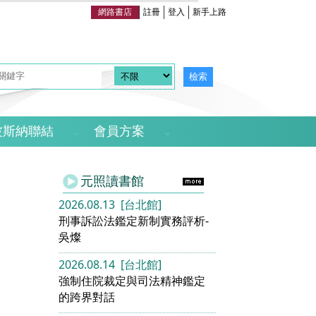
網路書店
註冊
登入
新手上路
波斯納聯結
會員方案
元照讀書館
2026.08.13 [台北館]
刑事訴訟法鑑定新制實務評析-
吳燦
2026.08.14 [台北館]
強制住院裁定與司法精神鑑定
的跨界對話