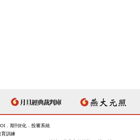
OI
．
期刊E化
．
投審系統
教育訓練