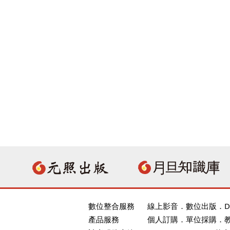
數位整合服務
線上影音
．
數位出版
．
D
產品服務
個人訂購
．
單位採購
．