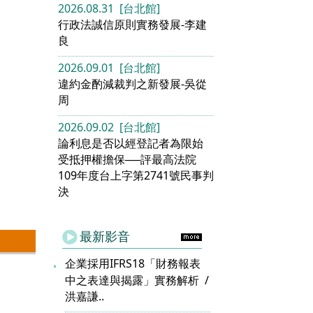
2026.08.31 [台北館]
行政法誠信原則實務發展-李建
良
2026.09.01 [台北館]
違約金酌減裁判之新發展-吳從
周
2026.09.02 [台北館]
論利息是否以經登記者為限始
受抵押權擔保──評最高法院
109年度台上字第2741號民事判
決
最新影音
企業採用IFRS18「財務報表
中之表達與揭露」實務解析
洪嘉謙..