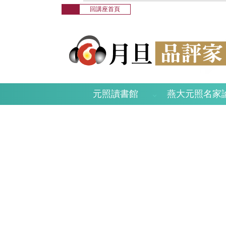
回講座首頁
元照讀書館
燕大元照名家