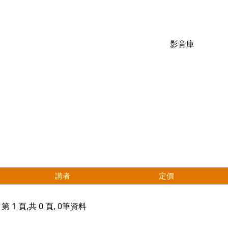
影音庫
講者
定價
第 1 頁,共 0 頁, 0筆資料