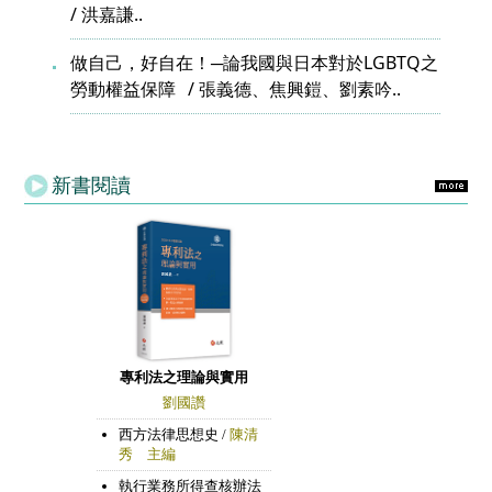
洪嘉謙..
做自己，好自在！─論我國與日本對於LGBTQ之
勞動權益保障
張義德、焦興鎧、劉素吟..
新書閱讀