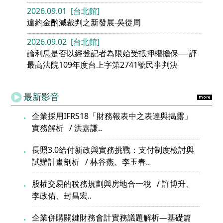
2026.09.01 [台北館]
違約金酌減裁判之新發展-吳從周
2026.09.02 [台北館]
論利息是否以經登記者為限始受抵押權擔保──評
最高法院109年度台上字第2741號民事判決
最新影音
企業採用IFRS18「財務報表中之表達與揭露」
實務解析
洪嘉謙..
長照3.0給付新政與實務挑戰：支付制度檢討與
試辦計畫剖析
林谷燕、李玉春..
股權交易的稅務規劃與房地合一稅
許博升、
李政佑、封昌宏..
企業併購關鍵財務會計實務議題解析—基礎篇