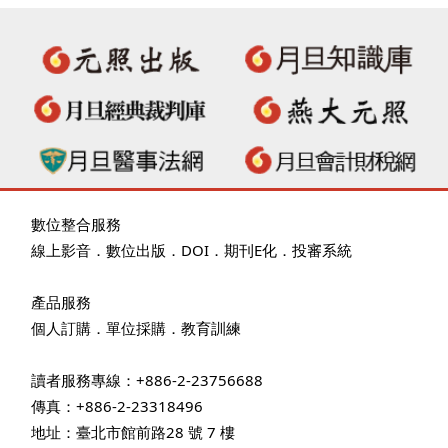
數位整合服務
線上影音
．
數位出版
．
DOI
．
期刊E化
．
投審系統
產品服務
個人訂購
．
單位採購
．教育訓練
讀者服務專線：+886-2-23756688
傳真：+886-2-23318496
地址：臺北市館前路28 號 7 樓