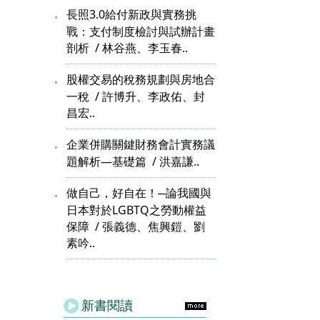
長照3.0給付新政與實務挑
戰：支付制度檢討與試辦計畫
剖析
林谷燕、李玉春..
股權交易的稅務規劃與房地合
一稅
許博升、李政佑、封
昌宏..
企業併購關鍵財務會計實務議
題解析—基礎篇
洪嘉謙..
做自己，好自在！─論我國與
日本對於LGBTQ之勞動權益
保障
張義德、焦興鎧、劉
素吟..
新書閱讀