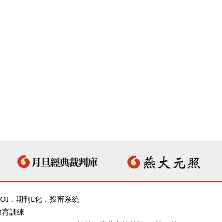
OI
．
期刊E化
．
投審系統
教育訓練