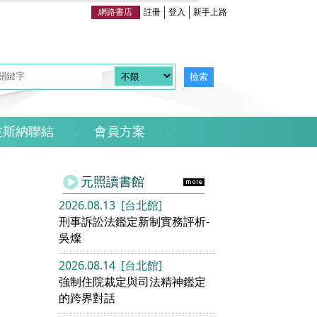
網路書店
註冊
登入
新手上路
波斯納聯結
會員方案
元照讀書館
2026.08.13 [台北館]
刑事訴訟法鑑定新制實務評析-
吳燦
2026.08.14 [台北館]
強制住院裁定與司法精神鑑定
的跨界對話