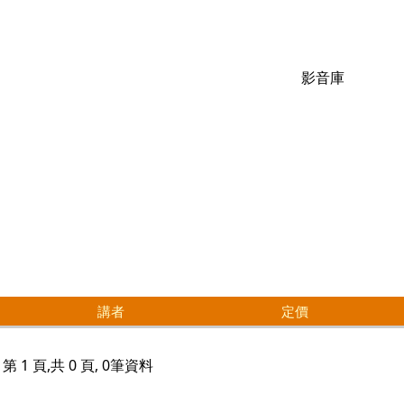
影音庫
講者
定價
第 1 頁,共 0 頁, 0筆資料