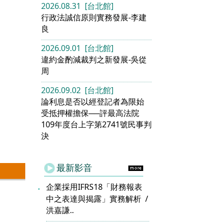
2026.08.31 [台北館]
行政法誠信原則實務發展-李建
良
2026.09.01 [台北館]
違約金酌減裁判之新發展-吳從
周
2026.09.02 [台北館]
論利息是否以經登記者為限始
受抵押權擔保──評最高法院
109年度台上字第2741號民事判
決
最新影音
企業採用IFRS18「財務報表
中之表達與揭露」實務解析
洪嘉謙..