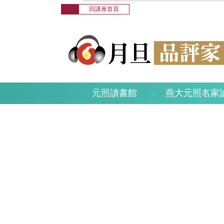
回講座首頁
元照讀書館
燕大元照名家