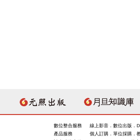
數位整合服務
線上影音
．
數位出版
．
D
產品服務
個人訂購
．
單位採購
．