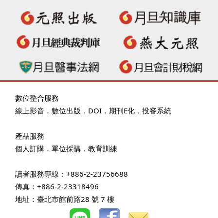
數位整合服務
線上影音
．
數位出版
．
DOI
．
期刊E化
．
投審系統
產品服務
個人訂購
．
單位採購
．教育訓練
讀者服務專線：+886-2-23756688
傳真：+886-2-23318496
地址：臺北市館前路28 號 7 樓