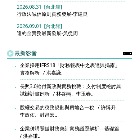
2026.08.31 [台北館]
行政法誠信原則實務發展-李建良
2026.09.01 [台北館]
違約金實務最新發展-吳從周
最新影音
企業採用IFRS18「財務報表中之表達與揭露」
實務解析
洪嘉謙..
長照3.0給付新政與實務挑戰：支付制度檢討與
試辦計畫剖析
林谷燕、李玉春..
股權交易的稅務規劃與房地合一稅
許博升、
李政佑、封昌宏..
企業併購關鍵財務會計實務議題解析—基礎篇
洪嘉謙..