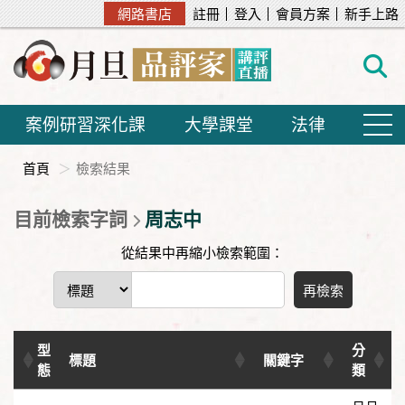
網路書店
註冊
登入
會員方案
新手上路
案例研習深化課
大學課堂
法律
首頁
檢索結果
目前檢索字詞
周志中
從結果中再縮小檢索範圍：
再檢索
型
分
標題
關鍵字
態
類