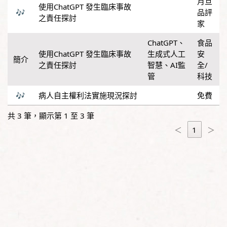
月旦
使用ChatGPT 發生臨床事故
品評
之責任探討
家
ChatGPT
、
食品
使用ChatGPT 發生臨床事故
生成式人工
安
之責任探討
智慧
、
AI監
全/
管
科技
病人自主權利法實施現況探討
免費
共 3 筆，顯示第 1 至 3 筆
＜
1
＞