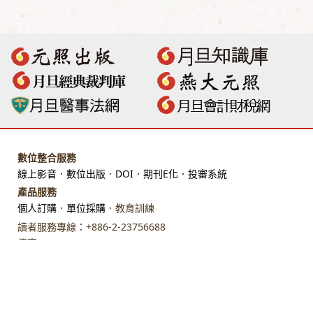
數位整合服務
線上影音
．
數位出版
．
DOI
．
期刊E化
．
投審系統
產品服務
個人訂購
．
單位採購
．教育訓練
讀者服務專線：+886-2-23756688
傳真：+886-2-23318496
地址：臺北市館前路28 號 7 樓