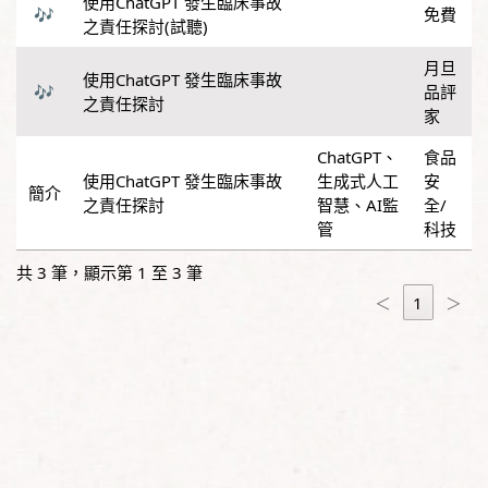
使用ChatGPT 發生臨床事故
免費
之責任探討(試聽)
月旦
使用ChatGPT 發生臨床事故
品評
之責任探討
家
ChatGPT
、
食品
使用ChatGPT 發生臨床事故
生成式人工
安
之責任探討
智慧
、
AI監
全/
管
科技
共 3 筆，顯示第 1 至 3 筆
＜
1
＞