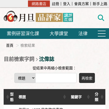
網路書店
註冊
登入
會員方案
新手上路
案例研習深化課
大學課堂
法律
首頁
檢索結果
目前檢索字詞
沈偉誌
從結果中再縮小檢索範圍：
再檢索
型
分
標題
關鍵字
態
類