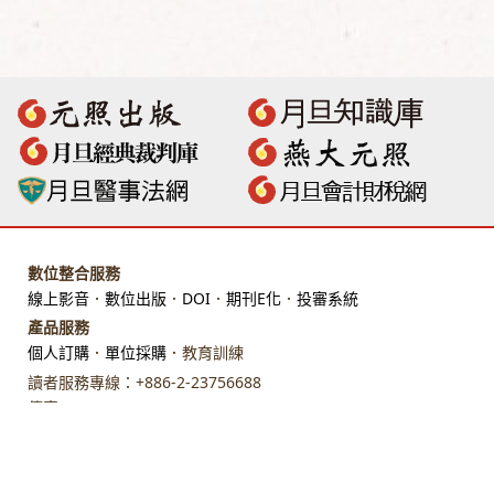
數位整合服務
線上影音
．
數位出版
．
DOI
．
期刊E化
．
投審系統
產品服務
個人訂購
．
單位採購
．教育訓練
讀者服務專線：+886-2-23756688
傳真：+886-2-23318496
地址：臺北市館前路28 號 7 樓