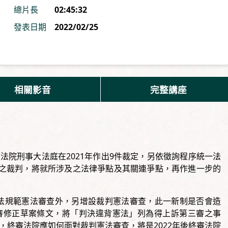
總片長
02:45:32
發表日期
2022/02/25
相關影音
完整講座
法院刑事大法庭在2021年作出9件裁定，另依徵詢程序統一法
解之裁判，將就所涉及之法律爭點及其關連爭點，再作進一步的
，除法規範憲法審查外，另增設裁判憲法審查，此一新制是否會造
審修正草案條文，將「判決違背憲法」列為得上訴第三審之事
，終審法院應如何面對裁判憲法審查，將是2022年後終審法院