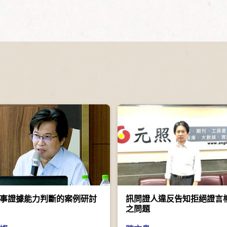
事證據能力判斷的案例研討
訊問證人違反告知拒絕證言
之問題