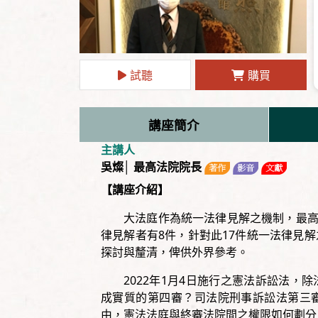
試聽
購買
講座簡介
主講人
吳燦│ 最高法院院長
【講座介紹】
大法庭作為統一法律見解之機制，最高
律見解者有8件，針對此17件統一法律見
探討與釐清，俾供外界參考。
2022年1月4日施行之憲法訴訟法
成實質的第四審？司法院刑事訴訟法第三
由，憲法法庭與終審法院間之權限如何劃分