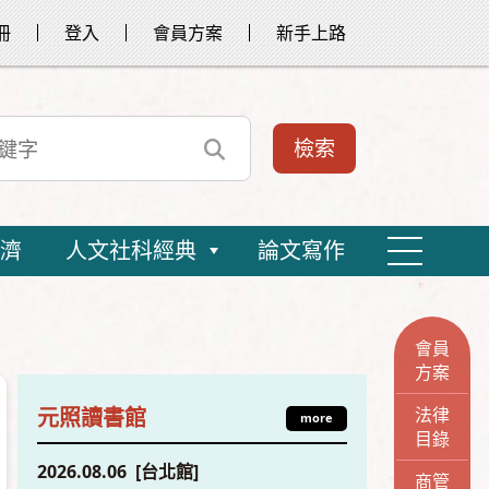
冊
登入
會員方案
新手上路
濟
人文社科經典
論文寫作
會員
方案
法律
元照讀書館
more
目錄
2026.08.06 [台北館]
商管