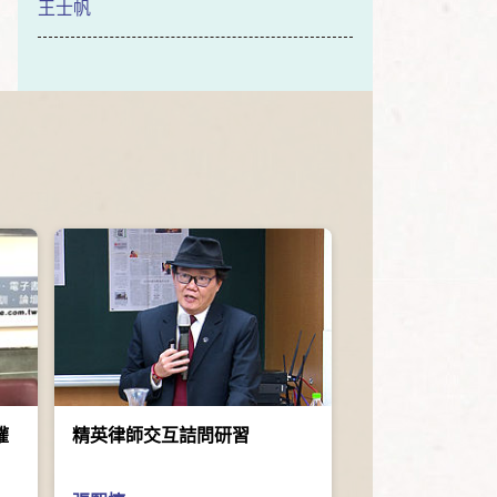
王士帆
權
精英律師交互詰問研習