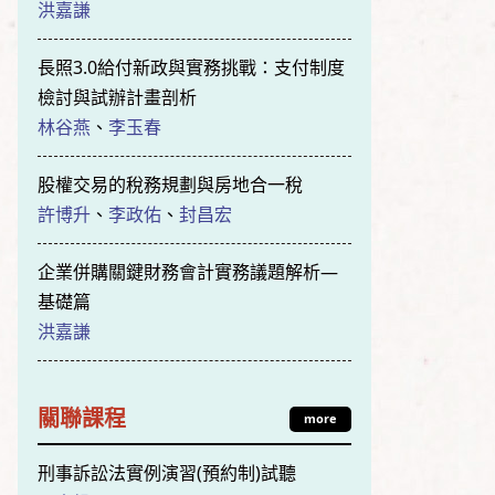
洪嘉謙
長照3.0給付新政與實務挑戰：支付制度
檢討與試辦計畫剖析
林谷燕
、
李玉春
股權交易的稅務規劃與房地合一稅
許博升
、
李政佑
、
封昌宏
企業併購關鍵財務會計實務議題解析—
基礎篇
洪嘉謙
關聯課程
more
刑事訴訟法實例演習(預約制)試聽