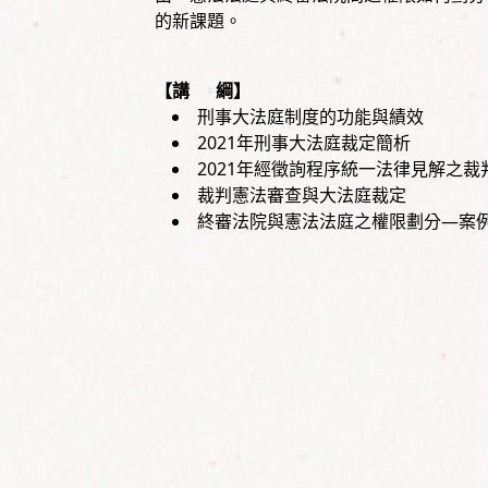
的新課題。
【講 綱】
刑事大法庭制度的功能與績效
2021年刑事大法庭裁定簡析
2021年經徵詢程序統一法律見解之裁
裁判憲法審查與大法庭裁定
終審法院與憲法法庭之權限劃分—案