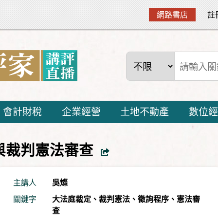
網路書店
註
會計財稅
企業經營
土地不動產
數位經
定與裁判憲法審查
主講人
吳燦
關鍵字
大法庭裁定
、
裁判憲法
、
徵詢程序
、
憲法審
查