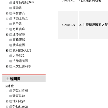
5P032RC
行政法實例研習
波斯納證照系列
簡體書
學會作品
博碩士論文
電子書
5D258RA
21世紀環境國家之
月旦講座
進修智庫
實務研習
就業證照
裁判案例研討
大學課堂
法律素養課
人文社會科學
主題圖書
總覽
智慧財產權
醫事法律
性別法律
勞動社會法