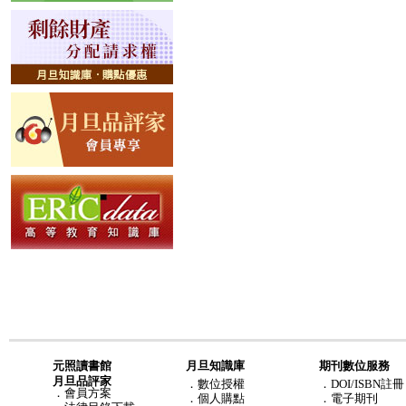
元照讀書館
月旦知識庫
期刊數位服務
月旦品評家
．
數位授權
．DOI/ISBN註冊
．
會員方案
．
個人購點
．電子期刊