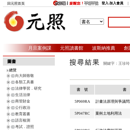
登入‧加入會員
回元照首頁
月旦案例課
元照讀書館
波斯納推薦
創
圖書
關鍵字：王珍玲 
總覽
向大師致敬
各類工具書
法律學習．研究
書 號
書
生活法律
商管財金
5P069RA
計畫法原理與爭議問
公行政治
5P047RC
案例土地利用法
教育叢書
語言檢測
考試．證照