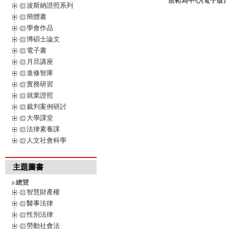
規範為中心(電子版)
波斯納證照系列
簡體書
學會作品
博碩士論文
電子書
月旦講座
進修智庫
實務研習
就業證照
裁判案例研討
大學課堂
法律素養課
人文社會科學
主題圖書
總覽
智慧財產權
醫事法律
性別法律
勞動社會法