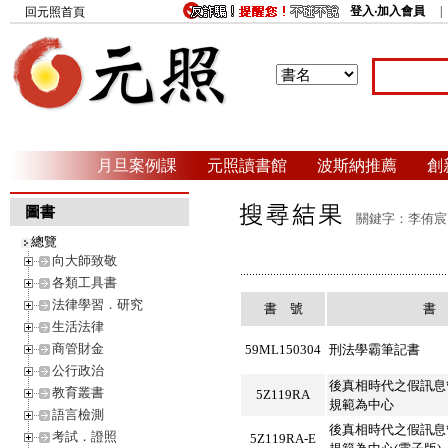
登入‧加入會員
回元照首頁
月旦案例課
元照讀書館
波斯納推薦
創
圖書
關鍵字：李侑宸 
總覽
向大師致敬
各類工具書
法律學習．研究
書 號
書
生活法律
商管財金
59ML150304
刑法學霸筆記書
公行政治
後真相時代之假訊息
教育叢書
5Z119RA
規範為中心
語言檢測
後真相時代之假訊息
考試．證照
5Z119RA-E