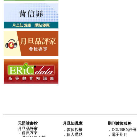
元照讀書館
月旦知識庫
期刊數位服務
月旦品評家
．
數位授權
．DOI/ISBN註冊
．
會員方案
．
個人購點
．電子期刊