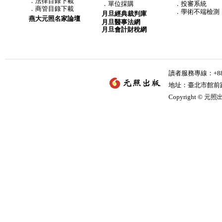
．
法律目錄下載
．
單位採購
．投審系統
．
商管目錄下載
．學術不端檢測
月旦經典裁判庫
燕大元照名家論壇
月旦醫事法網
月旦會計財稅網
讀者服務專線：+886-
地址：臺北市館前路2
Copyright © 元照