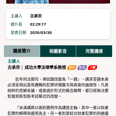
主講人
古承宗
總片長
02:29:17
發表日期
2020/03/30
講座簡介
相關影音
完整講座
主講人
古承宗 │ 成功大學法律學系教授
近年刑法類司、律試題改變為「一題」，講求答題本身
必須呈現出富有邏輯的犯罪評價層次與高度的論證性，凡是
純粹的見解背誦，或者過於形式的概念解釋，都已經無法應
對當前新型態考試模式的改變。
「本演講將以兩則實例作為講授主軸，其中一者以財產
犯罪的解釋與適用為主，另一者則是結合財產犯罪的刑總議