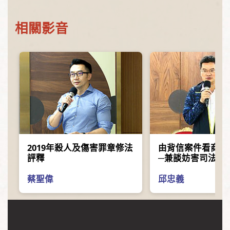
相關影音
2019年殺人及傷害罪章修法
由背信案件看商業
評釋
─兼談妨害司法公
蔡聖偉
邱忠義