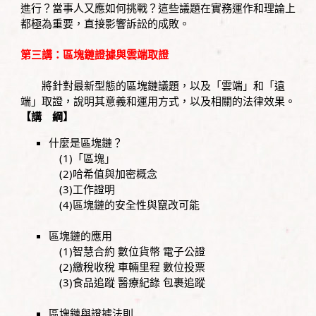
進行？當事人又應如何挑戰？這些議題在實務運作和理論上
都極為重要，直接影響訴訟的成敗。
第三講：區塊鏈證據與雲端取證
將針對最新型態的區塊鏈議題，以及「雲端」和「遠
端」取證，說明其意義和運用方式，以及相關的法律效果。
【講 綱】
什麼是區塊鏈？
(1)「區塊」
(2)哈希值與加密概念
(3)工作證明
(4)區塊鏈的安全性與竄改可能
區塊鏈的應用
(1)智慧合約 數位貨幣 電子公證
(2)繳稅收稅 車輛里程 數位投票
(3)食品追蹤 醫療紀錄 包裹追蹤
區塊鏈與證據法則