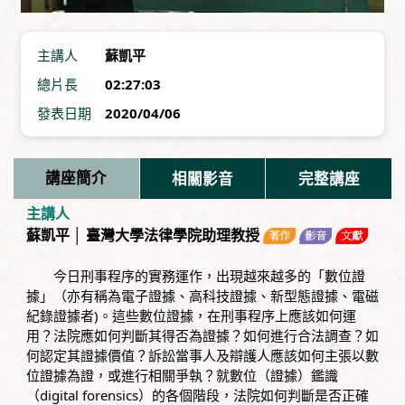
主講人
蘇凱平
總片長
02:27:03
發表日期
2020/04/06
講座簡介
相關影音
完整講座
主講人
蘇凱平 │ 臺灣大學法律學院助理教授
今日刑事程序的實務運作，出現越來越多的「數位證
據」（亦有稱為電子證據、高科技證據、新型態證據、電磁
紀錄證據者)。這些數位證據，在刑事程序上應該如何運
用？法院應如何判斷其得否為證據？如何進行合法調查？如
何認定其證據價值？訴訟當事人及辯護人應該如何主張以數
位證據為證，或進行相關爭執？就數位（證據）鑑識
（digital forensics）的各個階段，法院如何判斷是否正確