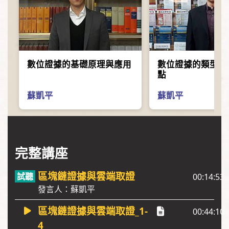
數位證據的基礎原理與應用
數位證據的類型、
點
蘇凱平
蘇凱平
完整講座
區塊鏈證據與雲端取證
00:14:53
發言人：蘇凱平
區塊鏈證據與雲端取證_1-
00:44:10
4