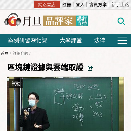
網路書店
註冊
登入
會員方案
新手上路
案例研習深化課
大學課堂
法律
首頁
詳細介紹
區塊鏈證據與雲端取證