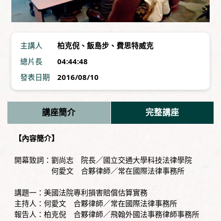
主講人
柏克倪
、
飯島步
、
費思特威克
總片長
04:44:48
發表日期
2016/08/10
講座簡介
完整講座
【內容簡介】
開幕致詞：劉尚志 院長／國立交通大學科技法律學院
何愛文 合夥律師／常在國際法律事務所
講題一：美國法院專利損害賠償估算實務
主持人：何愛文 合夥律師／常在國際法律事務所
報告人：柏克倪 合夥律師／飛翰外國法事務律師事務所