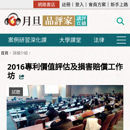
網路書店
註冊
登入
會員方案
新手上路
案例研習深化課
大學課堂
法律
首頁
詳細介紹
2016專利價值評估及損害賠償工作
坊