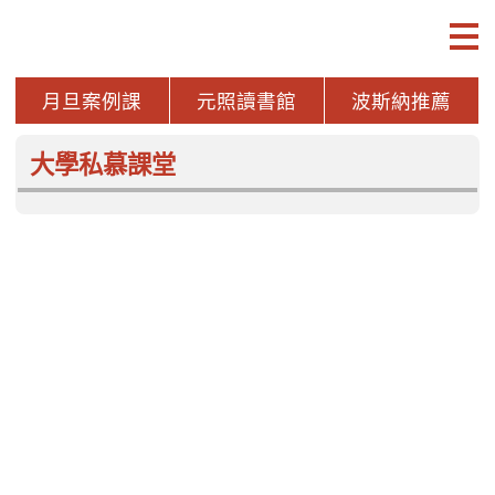
月旦案例課
元照讀書館
波斯納推薦
案例研習深化課
波斯納讀書會 /
元照推薦
月旦品評家
more
月旦知識庫
企業採用IFRS18「財務報表中
長照3.0給付新
之表達與揭露」實務解析
支付制度檢討與