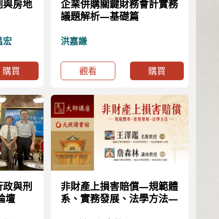
劃與房地
企業併購關鍵財務會計實務
議題解析—基礎篇
昌宏
洪嘉謙
購買
觀看
購買
行政與刑
非財產上損害賠償—規範體
論壇
系、實務發展、法學方法—