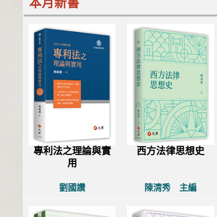
本月新書
專利法之理論與實
西方法律思想史
用
劉國讚
陳清秀 主編
一場)-民
民法百年論壇(第十一場)-多
做
構-臺
重共病患者醫療事務責任之
與