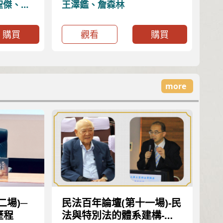
聖傑、羅
王澤鑑、詹森林
鏘、林三
購買
觀看
購買
more
二場)─
民法百年論壇(第十一場)-民
民
歷程
法與特別法的體系建構-臺
重