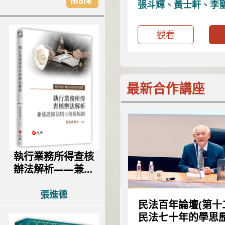
more
張斗輝、黃士軒、李
韋淵、詹鎮榮、林明
欽
觀看
最新合作講座
執行業務所得查核
辦法解析——兼述
證據法則及租稅規
劃
張進德
自己，好自在！─論我國
民法百年論壇(第十
日本對於LGBTQ之勞動
民法七十年的學思