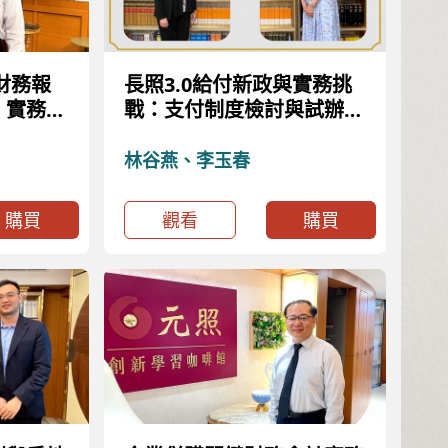
「財務報
長照3.0給付新政與實務挑
」實務解
戰：支付制度檢討與試辦計
畫剖析
林谷燕、李玉春
購買
觀看
購買