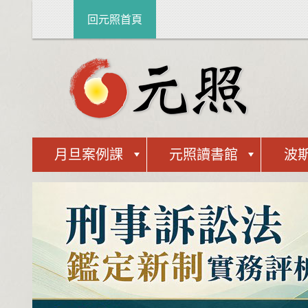
回元照首頁
月旦案例課
元照讀書館
波