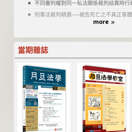
不同審判權對同一私法關係裁判歧異時行
刑事法裁判精選──被告死亡之不真正客體訴訟程序（
more
當期雜誌