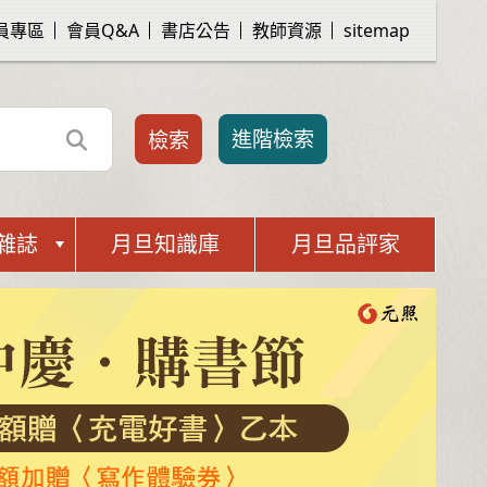
員專區
會員Q&A
書店公告
教師資源
sitemap
進階檢索
雜誌
月旦知識庫
月旦品評家