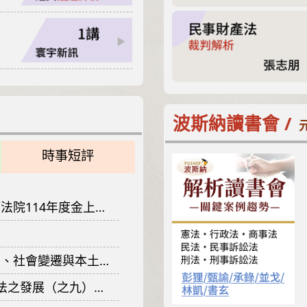
波斯納讀書會 /
時事短評
金上訴字第38號刑事判決
社會變遷與本土發展
期間、類推適用與權利失效（下）