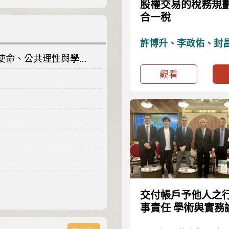
股權交易的稅務規
合一稅
許博升、李政佑、封
共理性與學術工作的接續
觀看
交付帳戶予他人之
事責任 學術與實務