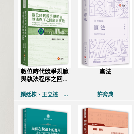
-以民
分配－以「病人與有過失」
權
之互動關
理論為中心之實務與比較法
侯英泠、王澤鑑
張
研究
郁
購買
觀看
購買
數位時代競爭規範
憲法
與執法程序之回顧
與前瞻
顏廷棟、王立達 主
許育典
編