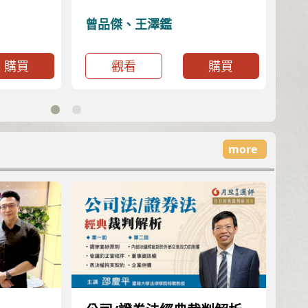
灣民事法的發展特色-以民
分
法與消費者保護法之互動關
理
曾品傑、王澤鑑
侯
係為例
研
購買
觀看
購買
more