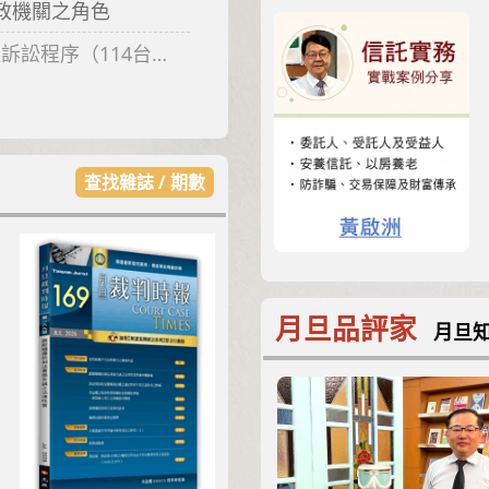
政機關之角色
114台上869判決）
查找雜誌 / 期數
月旦品評家
月旦