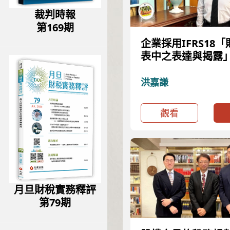
裁判時報
第169期
企業採用IFRS18
表中之表達與揭露
析
洪嘉謙
觀看
月旦財稅實務釋評
第79期