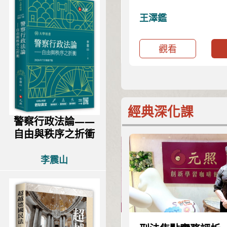
益保障
義德、焦興鎧、劉素吟、曾
王澤鑑
嫻、陳樂涵
觀看
購買
觀看
經典深化課
警察行政法論——
自由與秩序之折衝
李震山