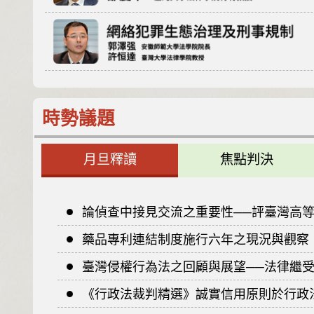
時勢議題
月旦釋讀
焦點判決
論偵查中接見交流之重要性──評臺灣高等法院114年度
藥品專利連結制度施行六年之現況與觀察
臺灣侵權行為法之回顧與展望──法律繼受、
《行政法裁判精選》誠實信用原則於行政法之發展（之九）──懲戒權之行使