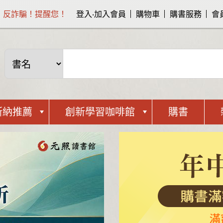
反詐騙！提醒您！
登入‧加入會員
購物車
購書服務
會
斯納推薦
創新學習咖啡館
購書