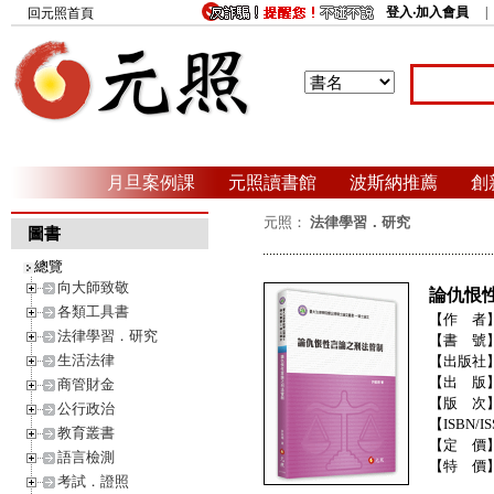
登入‧加入會員
回元照首頁
月旦案例課
元照讀書館
波斯納推薦
創
元照：
法律學習．研究
圖書
總覽
向大師致敬
論仇恨
各類工具書
【作 者
法律學習．研究
【書 號
生活法律
【出版社
【出 版
商管財金
【版 次
公行政治
【ISBN/IS
教育叢書
【定 價
語言檢測
【特 價
考試．證照