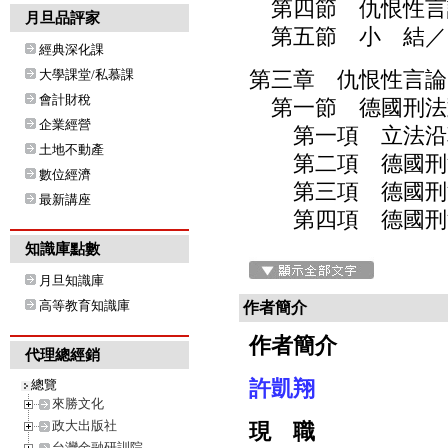
第四節 仇恨性言論
月旦品評家
第五節 小 結／3
經典深化課
大學課堂/私慕課
第三章 仇恨性言論
會計財稅
第一節 德國刑法對
企業經營
第一項 立法沿革
土地不動產
第二項 德國刑法第
數位經濟
第三項 德國刑法第
最新講座
第四項 德國刑法第
知識庫點數
月旦知識庫
高等教育知識庫
作者簡介
作者簡介
代理總經銷
許凱翔
總覽
來勝文化
政大出版社
現 職
台灣金融研訓院