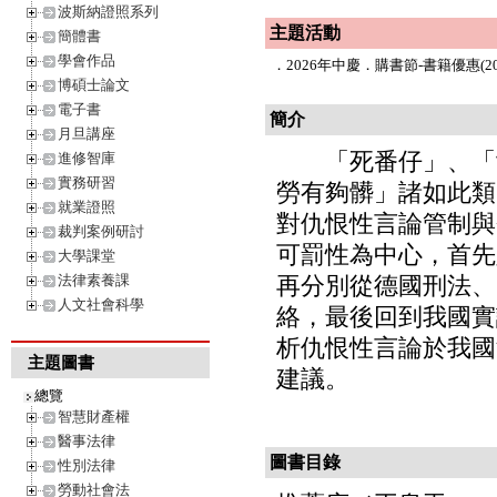
波斯納證照系列
主題活動
簡體書
學會作品
．
2026年中慶．購書節-書籍優惠(202
博碩士論文
電子書
簡介
月旦講座
「死番仔」、「女
進修智庫
實務研習
勞有夠髒」諸如此類
就業證照
對仇恨性言論管制與
裁判案例研討
可罰性為中心，首先
大學課堂
法律素養課
再分別從德國刑法、
人文社會科學
絡，最後回到我國實
析仇恨性言論於我國
主題圖書
建議。
總覽
智慧財產權
醫事法律
圖書目錄
性別法律
勞動社會法