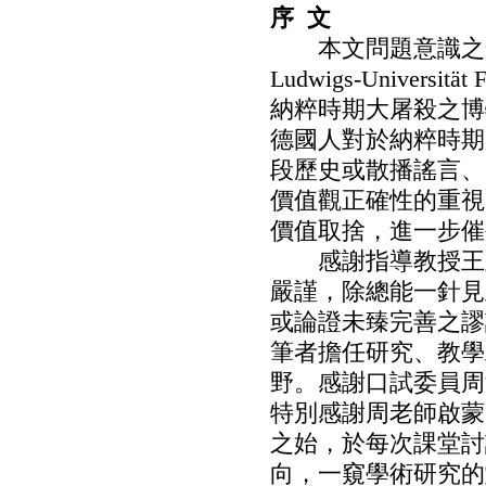
序 文
本文問題意識之發想
Ludwigs-Unive
納粹時期大屠殺之博
德國人對於納粹時期
段歷史或散播謠言、
價值觀正確性的重視
價值取捨，進一步催
感謝指導教授王皇
嚴謹，除總能一針見
或論證未臻完善之謬
筆者擔任研究、教學
野。感謝口試委員周
特別感謝周老師啟蒙
之始，於每次課堂討
向，一窺學術研究的