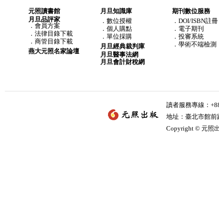
元照讀書館
月旦知識庫
期刊數位服務
月旦品評家
．
數位授權
．DOI/ISBN註冊
．
會員方案
．
個人購點
．電子期刊
．
法律目錄下載
．
單位採購
．投審系統
．
商管目錄下載
．學術不端檢測
月旦經典裁判庫
燕大元照名家論壇
月旦醫事法網
月旦會計財稅網
讀者服務專線：+886-
地址：臺北市館前路2
Copyright © 元照