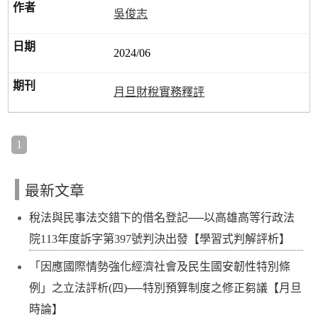
吳俊志
2024/06
月旦財稅實務釋評
1
最新文章
稅法與民事法交錯下的借名登記──以高雄高等行政法
院113年度訴字第397號判決出發【學習式判解評析】
「因應國際情勢強化經濟社會及民生國安韌性特別條
例」之立法評析(四)──特別預算制度之修正芻議【月旦
時論】