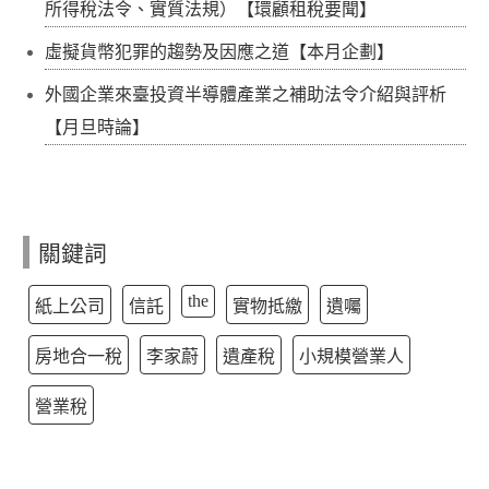
所得稅法令、實質法規）【環顧租稅要聞】
虛擬貨幣犯罪的趨勢及因應之道【本月企劃】
外國企業來臺投資半導體產業之補助法令介紹與評析
【月旦時論】
關鍵詞
the
紙上公司
信託
實物抵繳
遺囑
房地合一稅
李家蔚
遺產稅
小規模營業人
營業稅