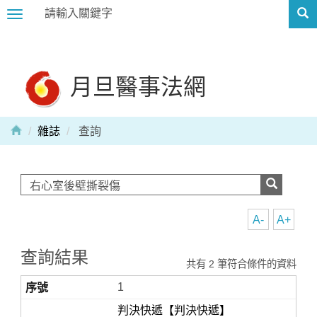
Toggle
navigation
月旦醫事法網
雜誌
查詢
A-
A+
查詢結果
共有 2 筆符合條件的資料
1
判決快遞【判決快遞】