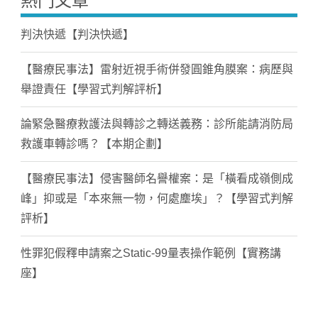
熱門文章
判決快遞【判決快遞】
【醫療民事法】雷射近視手術併發圓錐角膜案：病歷與
舉證責任【學習式判解評析】
論緊急醫療救護法與轉診之轉送義務：診所能請消防局
救護車轉診嗎？【本期企劃】
【醫療民事法】侵害醫師名譽權案：是「橫看成嶺側成
峰」抑或是「本來無一物，何處塵埃」？【學習式判解
評析】
性罪犯假釋申請案之Static-99量表操作範例【實務講
座】