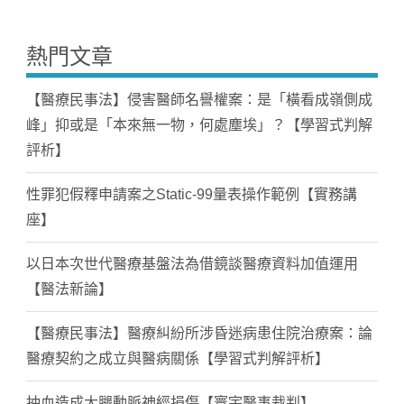
熱門文章
【醫療民事法】侵害醫師名譽權案：是「橫看成嶺側成
峰」抑或是「本來無一物，何處塵埃」？【學習式判解
評析】
性罪犯假釋申請案之Static-99量表操作範例【實務講
座】
以日本次世代醫療基盤法為借鏡談醫療資料加值運用
【醫法新論】
【醫療民事法】醫療糾紛所涉昏迷病患住院治療案：論
醫療契約之成立與醫病關係【學習式判解評析】
抽血造成大腿動脈神經損傷【寰宇醫事裁判】