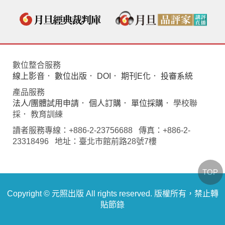
數位整合服務
線上影音
．
數位出版
．
DOI
．
期刊E化
．
投審系統
產品服務
法人/團體試用申請
．
個人訂購
．
單位採購
． 學校聯
採． 教育訓練
讀者服務專線：+886-2-23756688 傳真：+886-2-
23318496 地址：臺北市館前路28號7樓
TOP
Copyright © 元照出版 All rights reserved. 版權所有，禁止轉
貼節錄