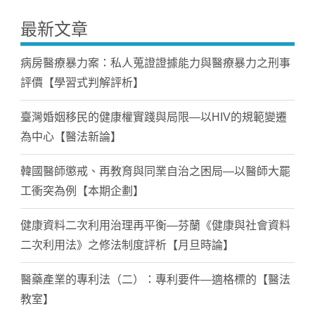
最新文章
病房醫療暴力案：私人蒐證證據能力與醫療暴力之刑事
評價【學習式判解評析】
臺灣婚姻移民的健康權實踐與局限—以HIV的規範變遷
為中心【醫法新論】
韓國醫師懲戒、再教育與同業自治之困局—以醫師大罷
工衝突為例【本期企劃】
健康資料二次利用治理再平衡—芬蘭《健康與社會資料
二次利用法》之修法制度評析【月旦時論】
醫藥產業的專利法（二）：專利要件—適格標的【醫法
教室】