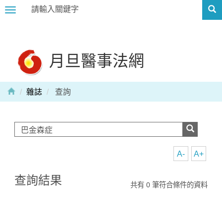
Toggle
navigation
月旦醫事法網
雜誌
查詢
A-
A+
查詢結果
共有 0 筆符合條件的資料