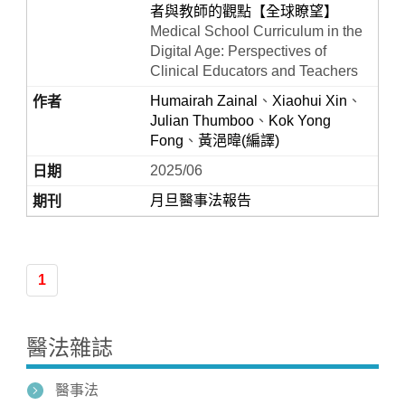
者與教師的觀點【全球瞭望】
Medical School Curriculum in the
Digital Age: Perspectives of
Clinical Educators and Teachers
Humairah Zainal
、
Xiaohui Xin
、
Julian Thumboo
、
Kok Yong
Fong
、
黃浥暐(編譯)
2025/06
月旦醫事法報告
Home
1
醫法雜誌
醫事法