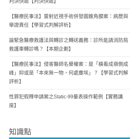
判決快遞【判決快遞】
【醫療民事法】雷射近視手術併發圓錐角膜案：病歷與
舉證責任【學習式判解評析】
論緊急醫療救護法與轉診之轉送義務：診所能請消防局
救護車轉診嗎？【本期企劃】
【醫療民事法】侵害醫師名譽權案：是「橫看成嶺側成
峰」抑或是「本來無一物，何處塵埃」？【學習式判解
評析】
性罪犯假釋申請案之Static-99量表操作範例【實務講
座】
知識點