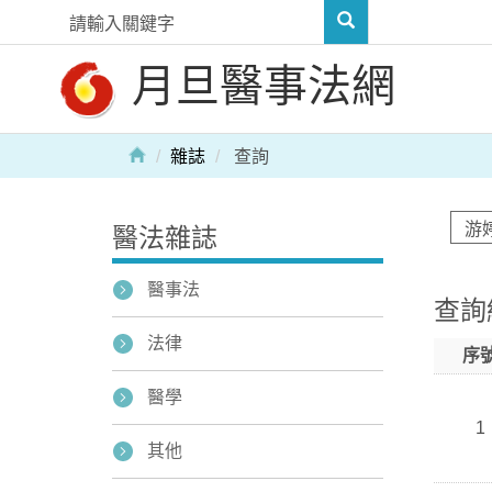
月旦醫事法網
雜誌
查詢
醫法雜誌
醫事法
查詢
法律
序
醫學
1
其他