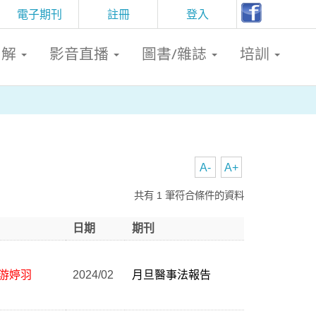
電子期刊
註冊
登入
判解
影音直播
圖書/雜誌
培訓
A-
A+
共有 1 筆符合條件的資料
日期
期刊
游婷羽
2024/02
月旦醫事法報告