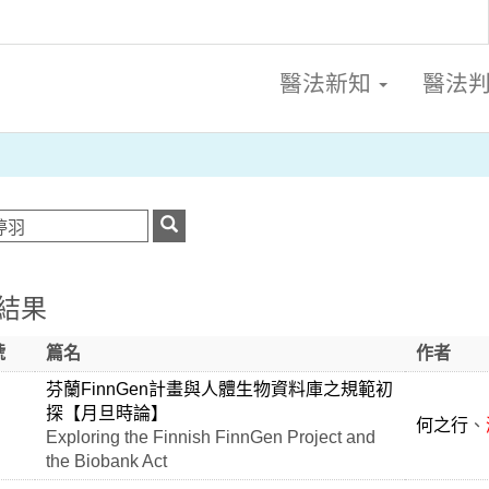
醫法新知
醫法
結果
號
篇名
作者
芬蘭FinnGen計畫與人體生物資料庫之規範初
探【月旦時論】
何之行
、
Exploring the Finnish FinnGen Project and
the Biobank Act