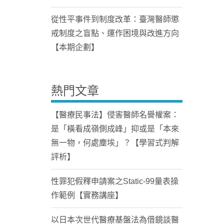
從性平事件到制度改革：臺灣醫師懲
戒制度之盲點、運作困境與改進方向
【本期企劃】
熱門文章
【醫療民事法】侵害醫師名譽權案：
是「橫看成嶺側成峰」抑或是「本來
無一物，何處塵埃」？【學習式判解
評析】
性罪犯假釋申請案之Static-99量表操
作範例【實務講座】
以日本次世代醫療基盤法為借鏡談醫