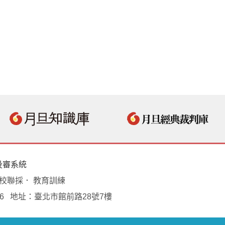
投審系統
學校聯採． 教育訓練
18496 地址：臺北市館前路28號7樓