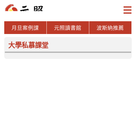
月旦案例課
元照讀書館
波斯納推薦
案例研習深化課
大學私慕課堂
本月新書
more
專利法之理論與實用
西方法律思想史
執行
解析
劉國讚
陳清秀 主編